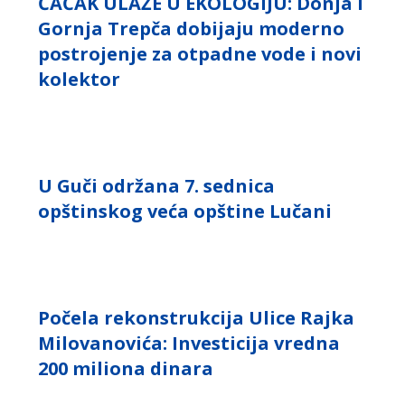
ČAČAK ULAŽE U EKOLOGIJU: Donja i
Gornja Trepča dobijaju moderno
postrojenje za otpadne vode i novi
kolektor
U Guči održana 7. sednica
opštinskog veća opštine Lučani
Počela rekonstrukcija Ulice Rajka
Milovanovića: Investicija vredna
200 miliona dinara