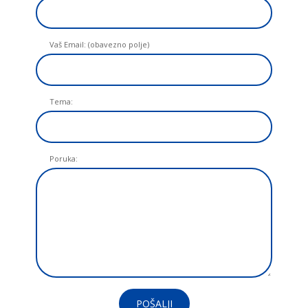
Vaš Email: (obavezno polje)
Tema:
Poruka:
POŠALJI