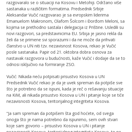
razgovaralo se o situaciji na Kosovu i Metohiji. Održano više
sastanaka u različitim formatima. Predsednik Srbije
Aleksandar Vučić razgovarao je sa evropskim liderima
Emanuelom Makronom, Olafom Šolcom i Đorđom Meloni, sa
kojima se prethodno sastala i delegacija iz Prištine. Usledili su
novi razgovori, sa predstavnicima EU. Srbija je jasno rekla da
želi da se primene svi sporazumi i da ne može da prihvati
članstvo u UN niti tzv. nezavisnost Kosova, rekao je Vučić
posle sastanaka. Papir od 21. oktobra dobra osnova za
nastavak razgovora u budućnosti, kaže Vučić i dodaje da se to
odnosi isključivo na formiranje ZSO.
Vučić: Nikada neću potpisati prisustvo Kosova u UN
Predsednik Vučić rekao je da je uvek spreman da potpiše sve
što je potrebno da se ispuni, kada je reč o rešavanju situacije
na KiM, ali nikada prisustvo Kosova u UN i pitanje koje se tiče
nezavisnosti Kosova, teritorijalnog integriteta Kosova.
“Ja sam spreman da potpišem šta god hoćete, od svega
onoga što je nama potrebno da ispunimo, sem ovih stvari
koje sam govorio – prisustvo Kosova u UN i pitanje
nezavisnosti Kosova, teritorijalnog integriteta Kosova, to ne,