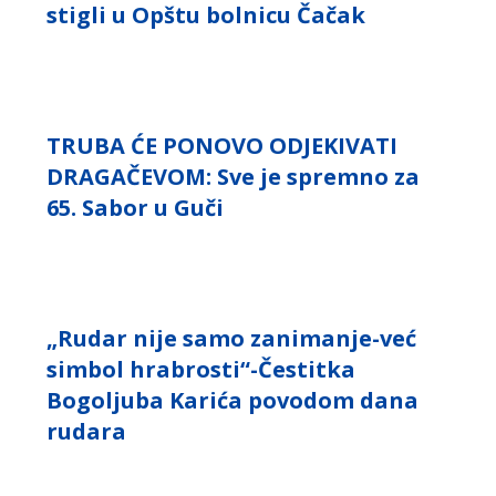
stigli u Opštu bolnicu Čačak
TRUBA ĆE PONOVO ODJEKIVATI
DRAGAČEVOM: Sve je spremno za
65. Sabor u Guči
„Rudar nije samo zanimanje-već
simbol hrabrosti“-Čestitka
Bogoljuba Karića povodom dana
rudara