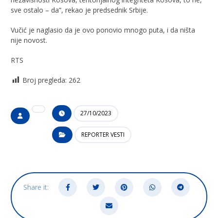
sve ostalo – da”, rekao je predsednik Srbije.
Vučić je naglasio da je ovo ponovio mnogo puta, i da ništa
nije novost.
RTS
Broj pregleda:
262
27/10/2023
REPORTER VESTI