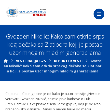
Gvozden Nikolić: Kako sam otkrio srps
kog dečaka sa Zlatibora koji je postao
uzor mnogim mladim generacijama
VESTI RADIJA GZS
REPORTER VESTI
Gvozd
en Nikolić: Kako sam otkrio srpskog dečaka sa Zlatibor
a koji je postao uzor mnogim mladim generacijama
Čajetina – Četiri godine je od kako je autor emisije „Nećete
verovati” Gvozden Nikolić, snimio prve kadrove o Luki
Crepuljareviću iz čejtinskog sela Semegnjeva, koji je očuvao
pradedovsko ognjište. Danas o njemu bruje svi mediji i