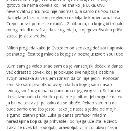
gotovo da nema čoveka koji ne zna ko je Luka. Ovu
neverovatnu priču niko nije nadmašio, a samo na You Tube
dostigla je blizu milion pregleda i na hiljade komentara. Luka
Crepuljarević primer je mladića, Zlatiborca, na kojeg bi trebalo
mnogi mladi naraštaji da se ugledaju, a njegova životna priča
zaista je zlata vredna.
Milion pregleda kako je Gvozden od seoskog dečaka napravio
poznatog i čestitog mladića kojeg svi poznaju; izvor: YouTube
„Čim sam ga video znao sam da je vanserijski dečak, a danas
već odrastao čovek, koji je pokupio sve najbolje osobine
svojih predaka ali verujem i znam da on nije jedini. Ponosan
sam što sam prvi otkrio ovog mladića kojeg sam našao
jednog snežnog dana na padinama njegovog sela. Sećam se
da se iznenadio i nekoliko puta me je pitao, jel moguće da ću
ja biti na televiziji, pa kako da se obuče. Rekao sam mu da
bude samo ono što jeste, i tako je nastala jedna od mojih,
sigurno, zlatnih priča. Luka je danas profesor mladim
naraštajima koji su ga prihvatile i od njega uče šta je život.
Takvi će uvek biti rodoljubi, pravdoljubivi, miroljubivi i časni