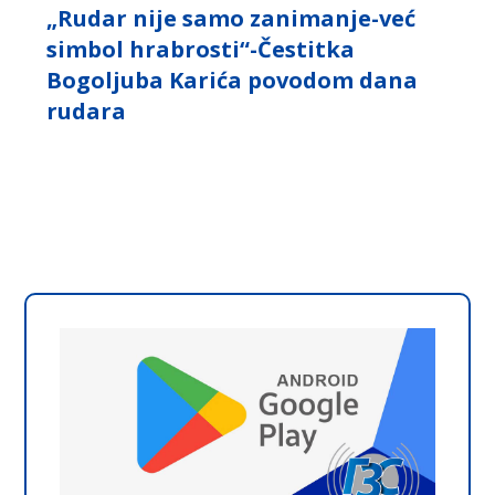
„Rudar nije samo zanimanje-već
simbol hrabrosti“-Čestitka
Bogoljuba Karića povodom dana
rudara