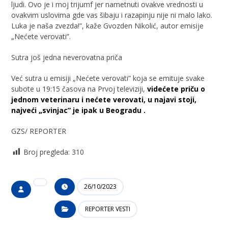
ljudi. Ovo je i moj trijumf jer nametnuti ovakve vrednosti u
ovakvim uslovima gde vas šibaju i razapinju nije ni malo lako.
Luka je naša zvezda!”, kaže Gvozden Nikolić, autor emisije
„Nećete verovati”.
Sutra još jedna neverovatna priča
Već sutra u emisiji „Nećete verovati” koja se emituje svake
subote u 19:15 časova na Prvoj televiziji,
videćete priču o
jednom veterinaru i nećete verovati, u najavi stoji,
najveći „svinjac” je ipak u Beogradu .
GZS/ REPORTER
Broj pregleda:
310
26/10/2023
REPORTER VESTI