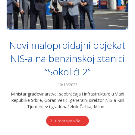
Novi maloproidajni objekat
NIS-a na benzinskoj stanici
“Sokolići 2”
10/10/2023
Ministar građevinarstva, saobraćaja i infrastrukture u Vladi
Republike Srbije, Goran Vesić, generalni direktor NIS-a Kiril
Tjurdenjev i gradonačelnik Čačka, Milun ...
Pročitajte više ...