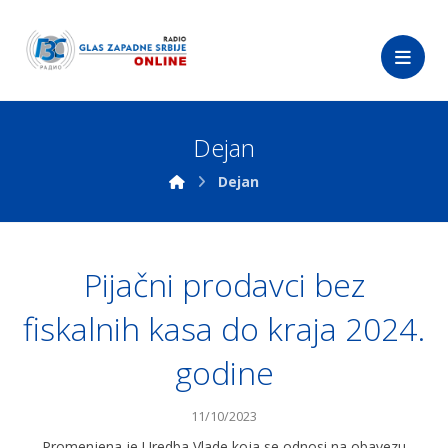
Dejan
Dejan
Pijačni prodavci bez
fiskalnih kasa do kraja 2024.
godine
11/10/2023
Promenjena je Uredba Vlade koja se odnosi na obavezu