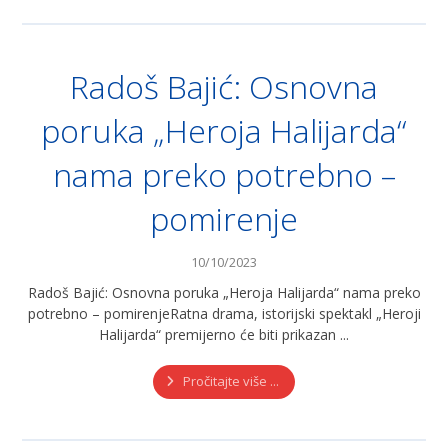
Radoš Bajić: Osnovna
poruka „Heroja Halijarda“
nama preko potrebno –
pomirenje
10/10/2023
Radoš Bajić: Osnovna poruka „Heroja Halijarda“ nama preko
potrebno – pomirenjeRatna drama, istorijski spektakl „Heroji
Halijarda“ premijerno će biti prikazan ...
Pročitajte više ...