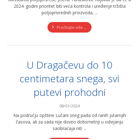
2024. godini prioritet biti veća kontrola i uređenje tržišta
poljoprivrednih proizvoda, ...
Pročitajte više ...
U Dragačevu do 10
centimetara snega, svi
putevi prohodni
08/01/2024
Na području opštine Lučani sneg pada od ranih jutarnjih
časova, ali za sada nije doveo dobsmetnji u odvijanju
saobraćaja niti ...