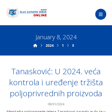
January 8, 2024
2024
1
8
Tanasković: U 2024. veća
kontrola i uređenje tržišta
poljoprivrednih proizvoda
08/01/2024
Ministarka poljoprivrede Jelena Tanasković najavila je da će u