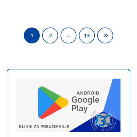
1
2
…
13