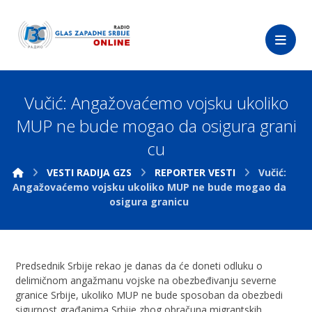
Vučić: Angažovaćemo vojsku ukoliko
MUP ne bude mogao da osigura grani
cu
VESTI RADIJA GZS
REPORTER VESTI
Vučić:
Angažovaćemo vojsku ukoliko MUP ne bude mogao da
osigura granicu
Predsednik Srbije rekao je danas da će doneti odluku o
delimičnom angažmanu vojske na obezbeđivanju severne
granice Srbije, ukoliko MUP ne bude sposoban da obezbedi
sigurnost građanima Srbije zbog obračuna migrantskih