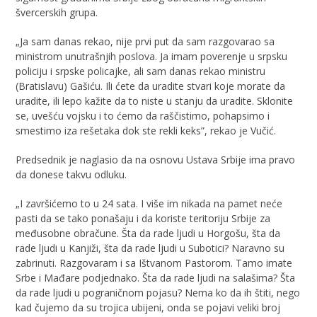
švercerskih grupa.
„Ja sam danas rekao, nije prvi put da sam razgovarao sa
ministrom unutrašnjih poslova. Ja imam poverenje u srpsku
policiju i srpske policajke, ali sam danas rekao ministru
(Bratislavu) Gašiću. Ili ćete da uradite stvari koje morate da
uradite, ili lepo kažite da to niste u stanju da uradite. Sklonite
se, uvešću vojsku i to ćemo da raščistimo, pohapsimo i
smestimo iza rešetaka dok ste rekli keks”, rekao je Vučić.
Predsednik je naglasio da na osnovu Ustava Srbije ima pravo
da donese takvu odluku.
„I završićemo to u 24 sata. I više im nikada na pamet neće
pasti da se tako ponašaju i da koriste teritoriju Srbije za
međusobne obračune. Šta da rade ljudi u Horgošu, šta da
rade ljudi u Kanjiži, šta da rade ljudi u Subotici? Naravno su
zabrinuti. Razgovaram i sa Ištvanom Pastorom. Tamo imate
Srbe i Mađare podjednako. Šta da rade ljudi na salašima? Šta
da rade ljudi u pograničnom pojasu? Nema ko da ih štiti, nego
kad čujemo da su trojica ubijeni, onda se pojavi veliki broj