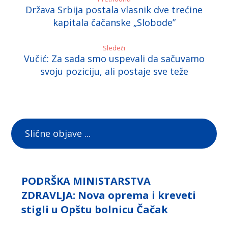
Država Srbija postala vlasnik dve trećine
kapitala čačanske „Slobode”
Sledeći
Vučić: Za sada smo uspevali da sačuvamo
svoju poziciju, ali postaje sve teže
Slične objave ...
PODRŠKA MINISTARSTVA
ZDRAVLJA: Nova oprema i kreveti
stigli u Opštu bolnicu Čačak