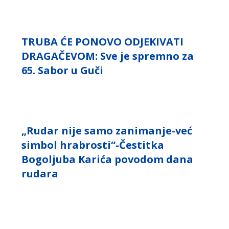
TRUBA ĆE PONOVO ODJEKIVATI
DRAGAČEVOM: Sve je spremno za
65. Sabor u Guči
„Rudar nije samo zanimanje-već
simbol hrabrosti“-Čestitka
Bogoljuba Karića povodom dana
rudara