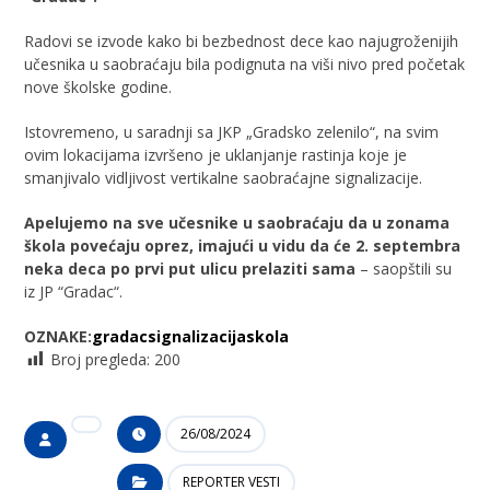
Radovi se izvode kako bi bezbednost dece kao najugroženijih
učesnika u saobraćaju bila podignuta na viši nivo pred početak
nove školske godine.
Istovremeno, u saradnji sa JKP „Gradsko zelenilo“, na svim
ovim lokacijama izvršeno je uklanjanje rastinja koje je
smanjivalo vidljivost vertikalne saobraćajne signalizacije.
Apelujemo na sve učesnike u saobraćaju da u zonama
škola povećaju oprez, imajući u vidu da će 2. septembra
neka deca po prvi put ulicu prelaziti sama
– saopštili su
iz JP “Gradac“.
OZNAKE:
gradac
signalizacija
skola
Broj pregleda:
200
26/08/2024
REPORTER VESTI