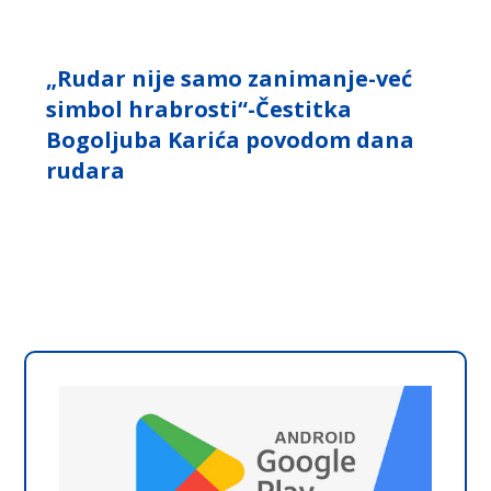
„Rudar nije samo zanimanje-već
simbol hrabrosti“-Čestitka
Bogoljuba Karića povodom dana
rudara