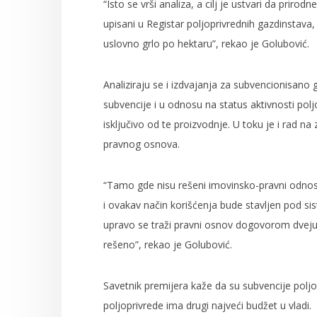
“Isto se vrši analiza, a cilj je ustvari da prirod
upisani u Registar poljoprivrednih gazdinstav
uslovno grlo po hektaru”, rekao je Golubović.
Analiziraju se i izdvajanja za subvencionisano g
subvencije i u odnosu na status aktivnosti poljo
isključivo od te proizvodnje. U toku je i rad na
pravnog osnova.
“Tamo gde nisu rešeni imovinsko-pravni odnosi
i ovakav način korišćenja bude stavljen pod sis
upravo se traži pravni osnov dogovorom dveju 
rešeno”, rekao je Golubović.
Savetnik premijera kaže da su subvencije polj
poljoprivrede ima drugi najveći budžet u vladi.