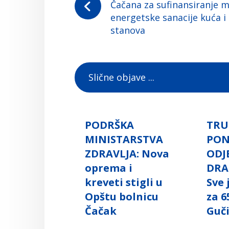
Čačana za sufinansiranje 
energetske sanacije kuća i
stanova
Slične objave ...
PODRŠKA
TRU
MINISTARSTVA
PO
ZDRAVLJA: Nova
ODJ
oprema i
DRA
kreveti stigli u
Sve
Opštu bolnicu
za 6
Čačak
Guč