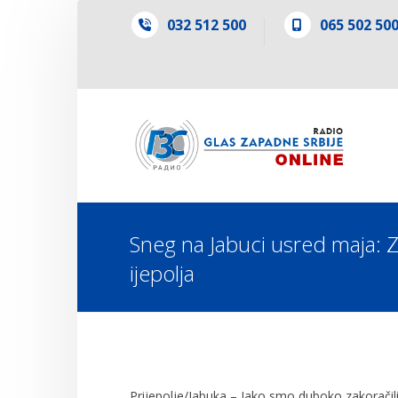
032 512 500
065 502 50
Sneg na Jabuci usred maja: Z
ijepolja
Prijepolje/Jabuka – Iako smo duboko zakoračili 