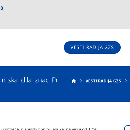
00
VESTI RADIJA GZS
imska idila iznad Pr
VESTI RADIJA GZS
u proleće, planinski prevoj Jabuka, na visini od 1250