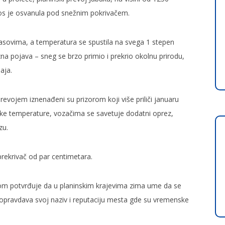
ros je osvanula pod snežnim pokrivačem.
asovima, a temperatura se spustila na svega 1 stepen
na pojava – sneg se brzo primio i prekrio okolnu prirodu,
aja.
revojem iznenađeni su prizorom koji više priliči januaru
ske temperature, vozačima se savetuje dodatni oprez,
zu.
rekrivač od par centimetara.
m potvrđuje da u planinskim krajevima zima ume da se
m opravdava svoj naziv i reputaciju mesta gde su vremenske