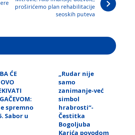
mere
proširićemo plan rehabilitacije
seoskih puteva
BA ĆE
„Rudar nije
NOVO
samo
EKIVATI
zanimanje-već
GAČEVOM:
simbol
 je spremno
hrabrosti“-
5. Sabor u
Čestitka
i
Bogoljuba
Karića povodom