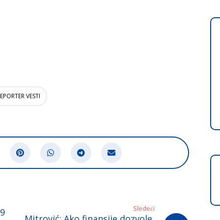
EPORTER VESTI
Sledeći
69
Mitrović: Ako finansije dozvole,