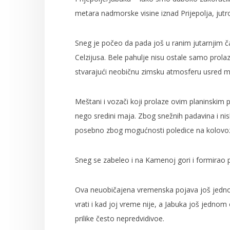
metara nadmorske visine iznad Prijepolja, jut
Sneg je počeo da pada još u ranim jutarnjim č
Celzijusa. Bele pahulje nisu ostale samo prolaz
stvarajući neobičnu zimsku atmosferu usred m
Meštani i vozači koji prolaze ovim planinskim p
nego sredini maja. Zbog snežnih padavina i ni
posebno zbog mogućnosti poledice na kolovo
Sneg se zabeleo i na Kamenoj gori i formirao p
Ova neuobičajena vremenska pojava još jedno
vrati i kad joj vreme nije, a Jabuka još jedno
prilike često nepredvidivoe.