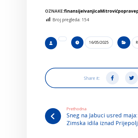
OZNAKE:
finansije
Ivanjica
Mitrović
poprave
Broj pregleda:
154
16/05/2025
R
Prethodna
Sneg na Jabuci usred maja:
Zimska idila iznad Prijepol