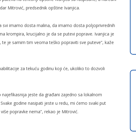
ar Mitrović, predsednik opštine Ivanjica.
da svi imamo dosta malina, da imamo dosta poljoprivrednih
krompira, krucijalno je da se putevi poprave. Ivanjica je
, te je samim tim veoma teško popraviti sve puteve”, kaže
bilitacije za tekuću godinu koji će, ukoliko to dozvoli
 najefikasnija jeste da građani zajedno sa lokalnom
Svake godine nasipati jeste u redu, mi ćemo svaki put
u više popravke nema”, rekao je Mitrović.