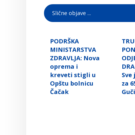
Slične objave ...
PODRŠKA
TRU
MINISTARSTVA
PO
ZDRAVLJA: Nova
ODJ
oprema i
DRA
kreveti stigli u
Sve
Opštu bolnicu
za 6
Čačak
Guč