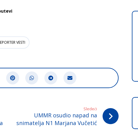
putevi
EPORTER VESTI
Sledeći
UMMR osudio napad na
ja
snimatelja N1 Marjana Vučetić