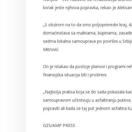
korak jeste njihova popravka, rekao je Aleksand
„S obzirom na to da smo poljoprivredni kraj, 
domaćinstava sa malinama, kupinama, zasadima 
sedma lokalna samouprava po površini u Srbiji
Mitrović.
On je istakao da postoje planovi i programi reha
finansijska situacija biti i prošireni.
„Najbolja praksa koja se do sada pokazala kao
samoupravom učestvuju u asfaltiranju puteva. 
popraviti ali kada se taj put jednom asfaltira t
GZS/AMP PRESS