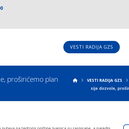
00
VESTI RADIJA GZS
le, proširićemo plan
VESTI RADIJA GZS
sije dozvole, proš
 puteva na teritoriji opštine Ivanjica su raspisane, a naredni