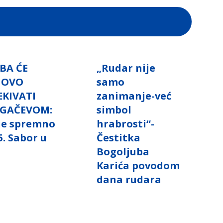
BA ĆE
„Rudar nije
NOVO
samo
EKIVATI
zanimanje-već
GAČEVOM:
simbol
 je spremno
hrabrosti“-
5. Sabor u
Čestitka
i
Bogoljuba
Karića povodom
dana rudara