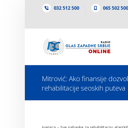
032 512 500
065 502 50
Mitrović: Ako finansije dozvo
rehabilitacije seoskih puteva
Ivanjica – Sve nabavke za rehabilitaciju atarskih