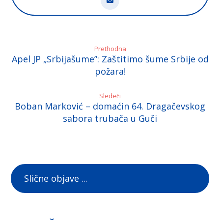
Prethodna
Apel JP „Srbijašume”: Zaštitimo šume Srbije od
požara!
Sledeći
Boban Marković – domaćin 64. Dragačevskog
sabora trubača u Guči
Slične objave ...