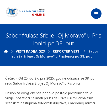
Sabor frulaša Srbije „Oj Moravo” u Pris
lonici po 38. put
VESTI RADIJA GZS
REPORTER VESTI
Sabor
frulaša Srbije „Oj Moravo” u Prislonici po 38. put
Čačak – Od 25. do 27. jula 2025. godine održaće se 38. po
redu Sabor frulaša Srbije „Oj Moravo” u Pislonici.
Prislonica ovog vikenda ponovo postaje prestonica frule
Srbije, posetioci će imati priliku da uživaju u zvucima frule,
scenskim nastupima folklornih društava, i narodnoj muzici.