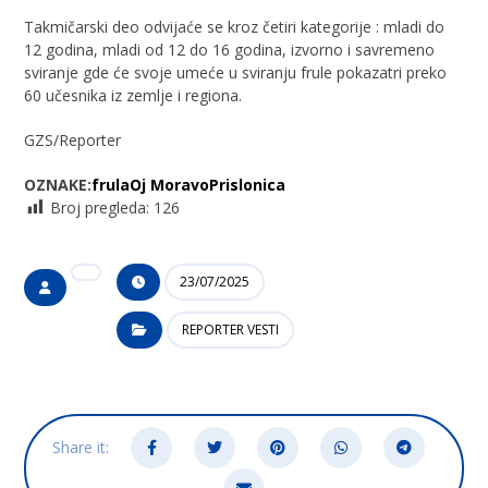
Takmičarski deo odvijaće se kroz četiri kategorije : mladi do
12 godina, mladi od 12 do 16 godina, izvorno i savremeno
sviranje gde će svoje umeće u sviranju frule pokazatri preko
60 učesnika iz zemlje i regiona.
GZS/Reporter
OZNAKE:
frula
Oj Moravo
Prislonica
Broj pregleda:
126
23/07/2025
REPORTER VESTI