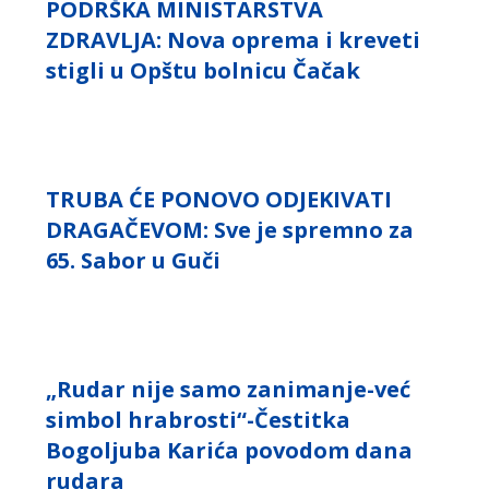
PODRŠKA MINISTARSTVA
ZDRAVLJA: Nova oprema i kreveti
stigli u Opštu bolnicu Čačak
TRUBA ĆE PONOVO ODJEKIVATI
DRAGAČEVOM: Sve je spremno za
65. Sabor u Guči
„Rudar nije samo zanimanje-već
simbol hrabrosti“-Čestitka
Bogoljuba Karića povodom dana
rudara