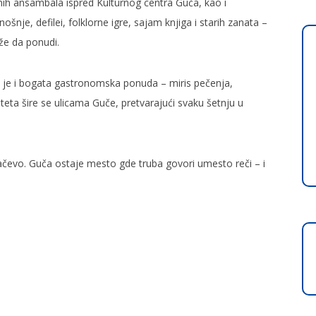
nih ansambala ispred Kulturnog centra Guča, kao i
šnje, defilei, folklorne igre, sajam knjiga i starih zanata –
e da ponudi.
la je i bogata gastronomska ponuda – miris pečenja,
teta šire se ulicama Guče, pretvarajući svaku šetnju u
gačevo. Guča ostaje mesto gde truba govori umesto reči – i