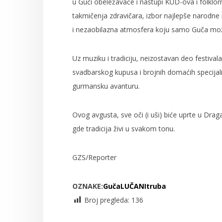
u Guči obeležavaće i nastupi KUD-ova i folklor
takmičenja zdravičara, izbor najlepše narodne no
i nezaobilazna atmosfera koju samo Guča mož
Uz muziku i tradiciju, neizostavan deo festiva
svadbarskog kupusa i brojnih domaćih specijali
gurmansku avanturu.
Ovog avgusta, sve oči (i uši) biće uprte u Dra
gde tradicija živi u svakom tonu.
GZS/Reporter
OZNAKE:
Guča
LUČANI
truba
Broj pregleda:
136