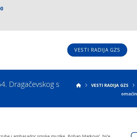
00
VESTI RADIJA GZS
4. Dragačevskog s
VESTI RADIJA GZS
omaćin
 trube i ambasador srpske muzike, Boban Marković, biće