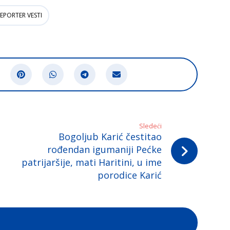
EPORTER VESTI
Sledeći
Bogoljub Karić čestitao
rođendan igumaniji Pećke
patrijaršije, mati Haritini, u ime
porodice Karić