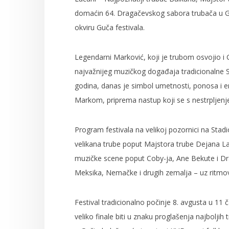
domaćin 64. Dragačevskog sabora trubača u Guč
okviru Guča festivala.
Legendarni Marković, koji je trubom osvojio i
najvažnijeg muzičkog događaja tradicionalne Sr
godina, danas je simbol umetnosti, ponosa i e
Markom, priprema nastup koji se s nestrpljenj
Program festivala na velikoj pozornici na Stadi
velikana trube poput Majstora trube Dejana La
muzičke scene poput Coby-ja, Ane Bekute i Dr
Meksika, Nemačke i drugih zemalja – uz ritmove
Festival tradicionalno počinje 8. avgusta u 1
veliko finale biti u znaku proglašenja najbolji