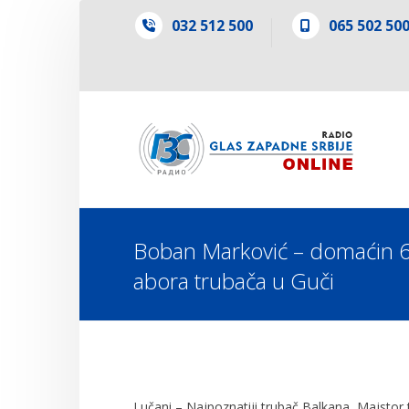
032 512 500
065 502 50
Boban Marković – domaćin 6
abora trubača u Guči
Lučani – Najpoznatiji trubač Balkana, Majstor