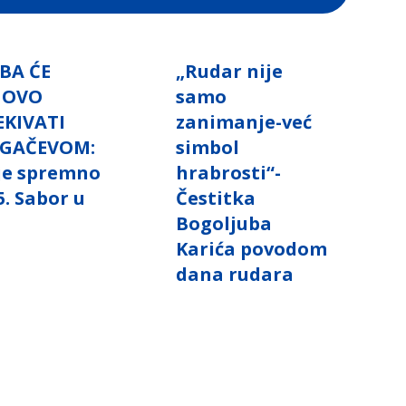
BA ĆE
„Rudar nije
NOVO
samo
EKIVATI
zanimanje-već
GAČEVOM:
simbol
 je spremno
hrabrosti“-
5. Sabor u
Čestitka
i
Bogoljuba
Karića povodom
dana rudara