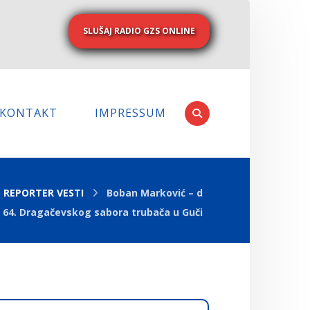
SLUŠAJ RADIO GZS ONLINE
KONTAKT
IMPRESSUM
REPORTER VESTI
Boban Marković – d
 64. Dragačevskog sabora trubača u Guči