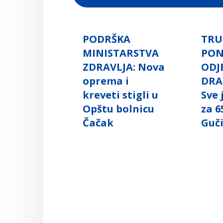
PODRŠKA
TRU
MINISTARSTVA
PO
ZDRAVLJA: Nova
ODJ
oprema i
DRA
kreveti stigli u
Sve
Opštu bolnicu
za 6
Čačak
Guč