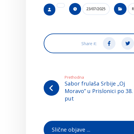
23/07/2025
R
Prethodna
Sabor frulaša Srbije „Oj
Moravo” u Prislonici po 38.
put
Slične objave ...