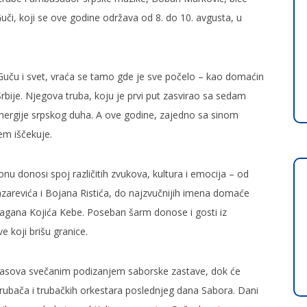
i, koji se ove godine održava od 8. do 10. avgusta, u
 Guču i svet, vraća se tamo gde je sve počelo – kao domaćin
bije. Njegova truba, koju je prvi put zasvirao sa sedam
nergije srpskog duha. A ove godine, zajedno sa sinom
em iščekuje.
onu donosi spoj različitih zvukova, kultura i emocija – od
zarevića i Bojana Ristića, do najzvučnijih imena domaće
agana Kojića Kebe. Poseban šarm donose i gosti iz
 koji brišu granice.
1 časova svečanim podizanjem saborske zastave, dok će
h trubača i trubačkih orkestara poslednjeg dana Sabora. Dani