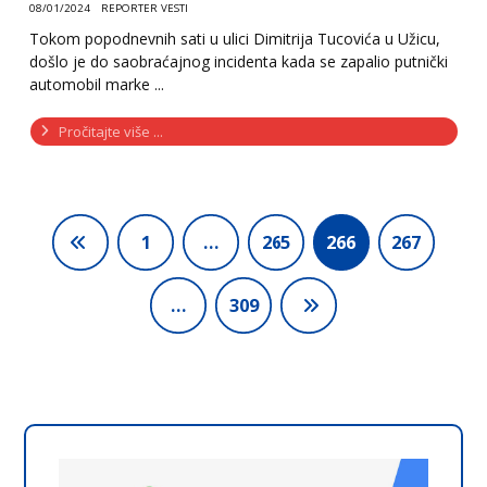
08/01/2024
REPORTER VESTI
Tokom popodnevnih sati u ulici Dimitrija Tucovića u Užicu,
došlo je do saobraćajnog incidenta kada se zapalio putnički
automobil marke ...
Pročitajte više ...
1
…
265
266
267
…
309