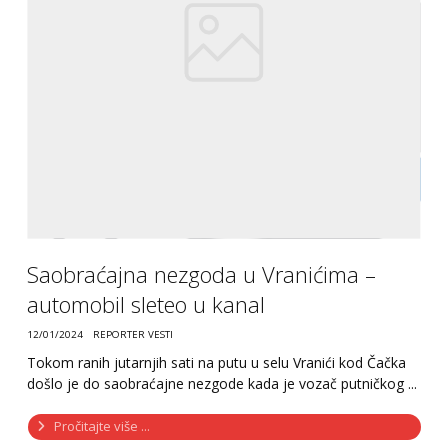
Saobraćajna nezgoda u Vranićima –
automobil sleteo u kanal
12/01/2024
REPORTER VESTI
Tokom ranih jutarnjih sati na putu u selu Vranići kod Čačka
došlo je do saobraćajne nezgode kada je vozač putničkog ...
Pročitajte više ...