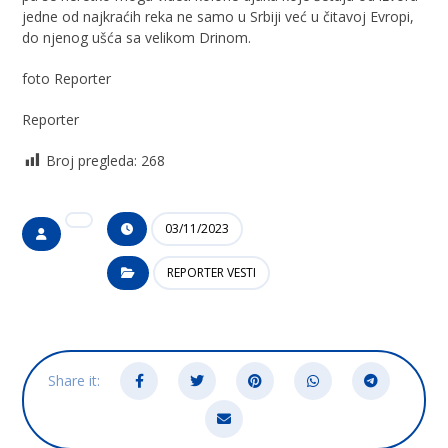
jedne od najkraćih reka ne samo u Srbiji već u čitavoj Evropi,
do njenog ušća sa velikom Drinom.
foto Reporter
Reporter
Broj pregleda:
268
03/11/2023
REPORTER VESTI