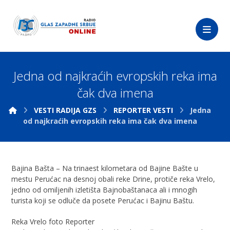
Jedna od najkraćih evropskih reka ima
čak dva imena
VESTI RADIJA GZS
REPORTER VESTI
Jedna
od najkraćih evropskih reka ima čak dva imena
Bajina Bašta – Na trinaest kilometara od Bajine Bašte u
mestu Perućac na desnoj obali reke Drine, protiče reka Vrelo,
jedno od omiljenih izletišta Bajnobaštanaca ali i mnogih
turista koji se odluče da posete Perućac i Bajinu Baštu.
Reka Vrelo foto Reporter