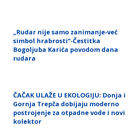
„Rudar nije samo zanimanje-već
simbol hrabrosti“-Čestitka
Bogoljuba Karića povodom dana
rudara
ČAČAK ULAŽE U EKOLOGIJU: Donja i
Gornja Trepča dobijaju moderno
postrojenje za otpadne vode i novi
kolektor