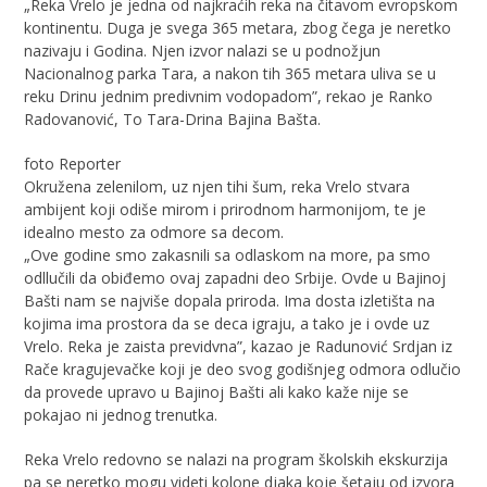
„Reka Vrelo je jedna od najkraćih reka na čitavom evropskom
kontinentu. Duga je svega 365 metara, zbog čega je neretko
nazivaju i Godina. Njen izvor nalazi se u podnožjun
Nacionalnog parka Tara, a nakon tih 365 metara uliva se u
reku Drinu jednim predivnim vodopadom”, rekao je Ranko
Radovanović, To Tara-Drina Bajina Bašta.
foto Reporter
Okružena zelenilom, uz njen tihi šum, reka Vrelo stvara
ambijent koji odiše mirom i prirodnom harmonijom, te je
idealno mesto za odmore sa decom.
„Ove godine smo zakasnili sa odlaskom na more, pa smo
odllučili da obiđemo ovaj zapadni deo Srbije. Ovde u Bajinoj
Bašti nam se najviše dopala priroda. Ima dosta izletišta na
kojima ima prostora da se deca igraju, a tako je i ovde uz
Vrelo. Reka je zaista previdvna”, kazao je Radunović Srdjan iz
Rače kragujevačke koji je deo svog godišnjeg odmora odlučio
da provede upravo u Bajinoj Bašti ali kako kaže nije se
pokajao ni jednog trenutka.
Reka Vrelo redovno se nalazi na program školskih ekskurzija
pa se neretko mogu videti kolone djaka koje šetaju od izvora