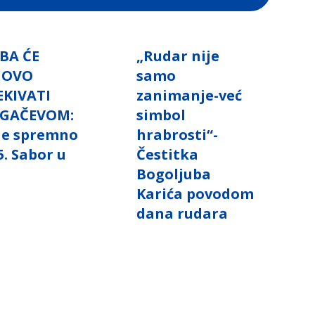
BA ĆE
„Rudar nije
NOVO
samo
EKIVATI
zanimanje-već
GAČEVOM:
simbol
 je spremno
hrabrosti“-
5. Sabor u
Čestitka
i
Bogoljuba
Karića povodom
dana rudara