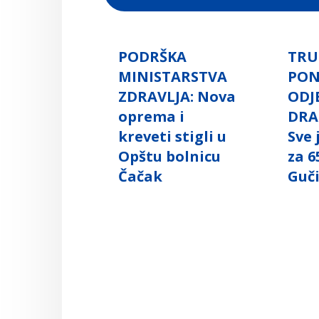
PODRŠKA
TRU
MINISTARSTVA
PO
ZDRAVLJA: Nova
ODJ
oprema i
DRA
kreveti stigli u
Sve
Opštu bolnicu
za 6
Čačak
Guč