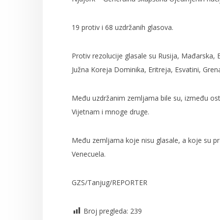
19 protiv i 68 uzdržanih glasova.
Protiv rezolucije glasale su Rusija, Mađarska, 
Južna Koreja Dominika, Eritreja, Esvatini, Gren
Među uzdržanim zemljama bile su, između ostal
Vijetnam i mnoge druge.
Među zemljama koje nisu glasale, a koje su pre
Venecuela.
GZS/Tanjug/REPORTER
Broj pregleda:
239