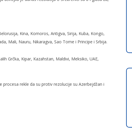
Belorusija, Kina, Komoros, Antigva, Sirija, Kuba, Kongo,
ada, Mali, Nauru, Nikaragva, Sao Tome i Principe i Srbija.
ih Grčka, Kipar, Kazahstan, Maldivi, Meksiko, UAE,
 procesa rekle da su protiv rezolucije su Azerbejdžan i