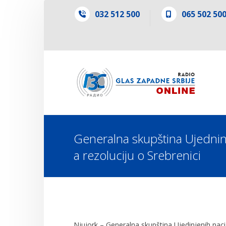
032 512 500
065 502 50
Generalna skupština Ujedninj
a rezoluciju o Srebrenici
Njujork – Generalna skupština Ujedinjenih nacij