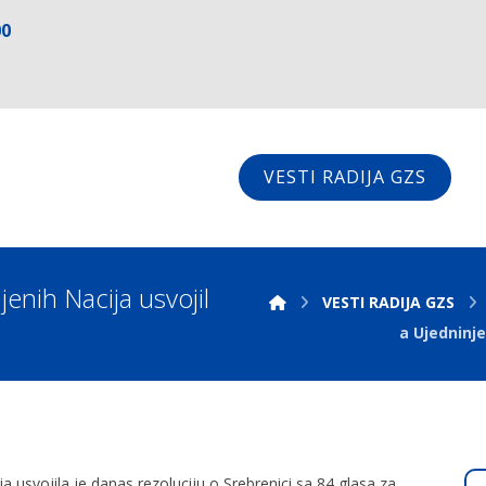
00
VESTI RADIJA GZS
enih Nacija usvojil
VESTI RADIJA GZS
a Ujedninje
a usvojila je danas rezoluciju o Srebrenici sa 84 glasa za,