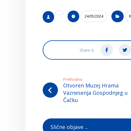
24/05/2024
R
Prethodna
Otvoren Muzej Hrama
Vaznesenja Gospodnjeg u
Čačku
Slične objave ...