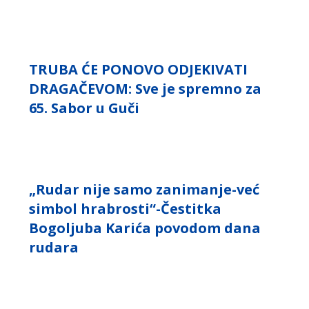
TRUBA ĆE PONOVO ODJEKIVATI
DRAGAČEVOM: Sve je spremno za
65. Sabor u Guči
„Rudar nije samo zanimanje-već
simbol hrabrosti“-Čestitka
Bogoljuba Karića povodom dana
rudara