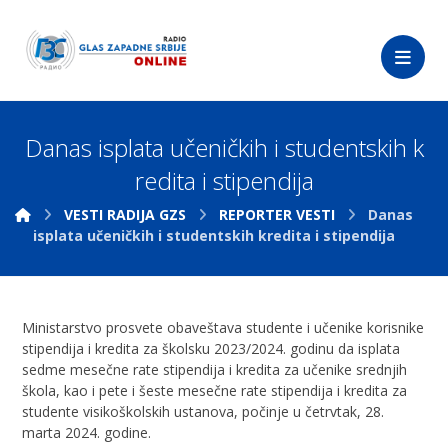
Danas isplata učeničkih i studentskih k
redita i stipendija
VESTI RADIJA GZS
REPORTER VESTI
Danas
isplata učeničkih i studentskih kredita i stipendija
Ministarstvo prosvete obaveštava studente i učenike korisnike
stipendija i kredita za školsku 2023/2024. godinu da isplata
sedme mesečne rate stipendija i kredita za učenike srednjih
škola, kao i pete i šeste mesečne rate stipendija i kredita za
studente visikoškolskih ustanova, počinje u četrvtak, 28.
marta 2024. godine.