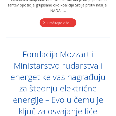
zahtev opozicije grupisane oko koalicija Srbija protiv nasilja i
NADA i ...
Pročitajte više ...
Fondacija Mozzart i
Ministarstvo rudarstva i
energetike vas nagrađuju
za štednju električne
energije – Evo u čemu je
ključ za osvajanje fiće