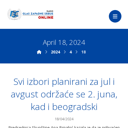
April 18, 2024
2024
4
18
Svi izbori planirani za jul i
avgust održaće se 2. juna,
kad i beogradski
18/04/2024
Predsednica Skupštine Ana Brnabić kazala je da je prihvaćen