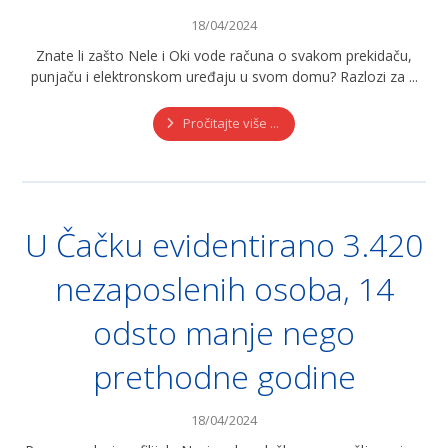
18/04/2024
Znate li zašto Nele i Oki vode računa o svakom prekidaču,
punjaču i elektronskom uređaju u svom domu? Razlozi za ...
Pročitajte više ...
U Čačku evidentirano 3.420
nezaposlenih osoba, 14
odsto manje nego
prethodne godine
18/04/2024