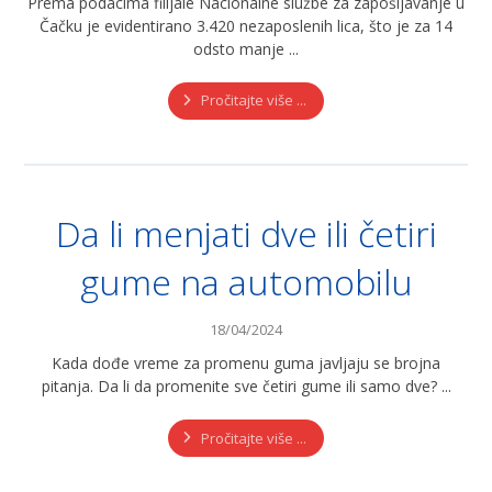
Prema podacima filijale Nacionalne službe za zapošljavanje u
Čačku je evidentirano 3.420 nezaposlenih lica, što je za 14
odsto manje ...
Pročitajte više ...
Da li menjati dve ili četiri
gume na automobilu
18/04/2024
Kada dođe vreme za promenu guma javljaju se brojna
pitanja. Da li da promenite sve četiri gume ili samo dve? ...
Pročitajte više ...