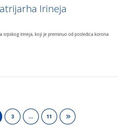
trijarha Irineja
a srpskog Irineja, koji je preminuo od posledica korona
3
…
11