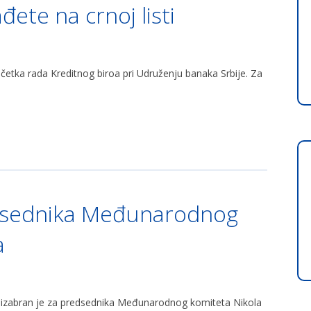
đete na crnoj listi
etka rada Kreditnog biroa pri Udruženju banaka Srbije. Za
edsednika Međunarodnog
a
ć izabran je za predsednika Međunarodnog komiteta Nikola