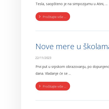
Tesla, saopšteno je na simpozijumu u Atini, ...
Pročitajte više ...
Nove mere u školam
22/11/2023
Prvi put u srpskom obrazovanju, po dopunjen
dana. Vladanje će se ...
Pročitajte više ...