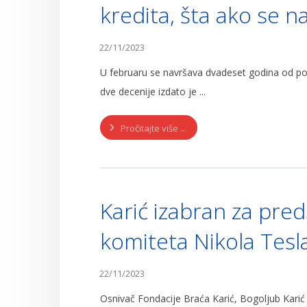
kredita, šta ako se na
22/11/2023
U februaru se navršava dvadeset godina od poč
dve decenije izdato je ...
Pročitajte više ...
Karić izabran za pr
komiteta Nikola Tesl
22/11/2023
Osnivač Fondacije Braća Karić, Bogoljub Kari