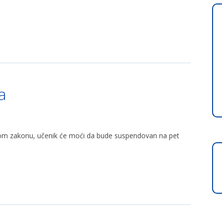
a
om zakonu, učenik će moći da bude suspendovan na pet