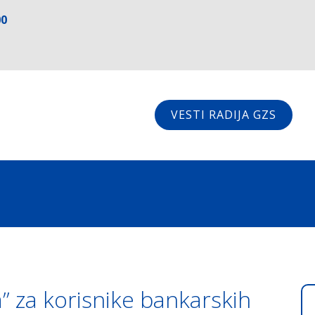
00
VESTI RADIJA GZS
a” za korisnike bankarskih