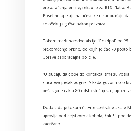
prekoračenja brzine, rekao je za RTS Zlatko B
Posebno apeluje na učesnike u saobraćaju da 
se očekuju gužve nakon praznika.
Tokom međunarodne akcije “Roadpol” od 25. ap
prekoračenja brzine, od kojih je čak 70 posto 
Uprave saobraćajne policije.
“U slučaju da dođe do kontakta između vozila i
slučajeva pešak pogine. A kada govorimo o brzin
pešak gine čak u 80 odsto slučajeva”, upozora
Dodaje da je tokom četvrte centralne akcije 
upravlja pod dejstvom alkohola, čak 51 pod de
zadržano.