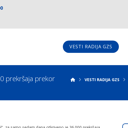
00
VESTI RADIJA GZS
0 prekršaja prekor
VESTI RADIJA GZS
l”, za samo sedam dana otkriveno je 36.000 prekršaja