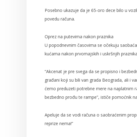
Posebno ukazuje da je 65-oro dece bilo u vozil
povedu računa.
Oprez na putevima nakon praznika
U popodnevnim časovima se očekuju saobaćaj
kućama nakon prvomajskih i uskršnjih praznika
“Akcenat je pre svega da se propisno i bezbed
građani koji su bili van grada Beograda, ali i v
ćemo preduzeti potrebne mere na naplatnim 
bezbedno prođu te rampe”, ističe pomoćnik nač
Apeluje da se vodi računa o saobraćenim propi
reprize nema!”