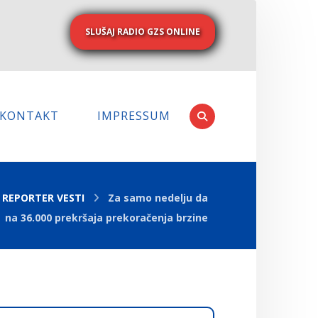
SLUŠAJ RADIO GZS ONLINE
KONTAKT
IMPRESSUM
REPORTER VESTI
Za samo nedelju da
na 36.000 prekršaja prekoračenja brzine