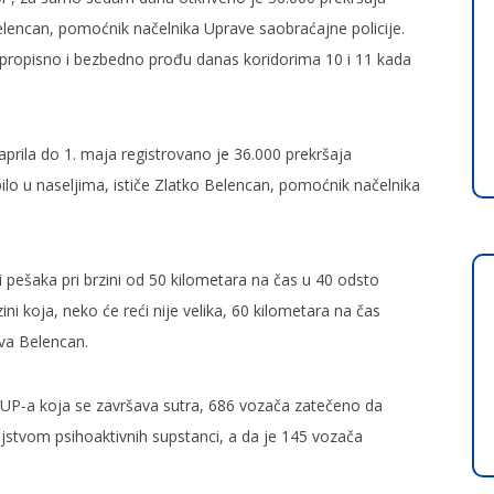
elencan, pomoćnik načelnika Uprave saobraćajne policije.
propisno i bezbedno prođu danas koridorima 10 i 11 kada
rila do 1. maja registrovano je 36.000 prekršaja
bilo u naseljima, ističe Zlatko Belencan, pomoćnik načelnika
 pešaka pri brzini od 50 kilometara na čas u 40 odsto
i koja, neko će reći nije velika, 60 kilometara na čas
va Belencan.
MUP-a koja se završava sutra, 686 vozača zatečeno da
jstvom psihoaktivnih supstanci, a da je 145 vozača