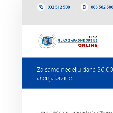
032 512 500
065 502 50
Za samo nedelju dana 36.00
ačenja brzine
U akciji pojačane kontrole saobraćaja “Roadpo