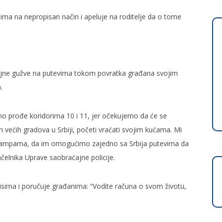
ima na nepropisan način i apeluje na roditelje da o tome
ne gužve na putevima tokom povratka građana svojim
.
no prođe koridorima 10 i 11, jer očekujemo da će se
an većih gradova u Srbiji, početi vraćati svojim kućama. Mi
rampama, da im omogućimo zajedno sa Srbija putevima da
elnika Uprave saobraćajne policije.
sima i poručuje građanima: “Vodite računa o svom životu,