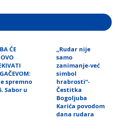
BA ĆE
„Rudar nije
NOVO
samo
EKIVATI
zanimanje-već
GAČEVOM:
simbol
 je spremno
hrabrosti“-
5. Sabor u
Čestitka
i
Bogoljuba
Karića povodom
dana rudara