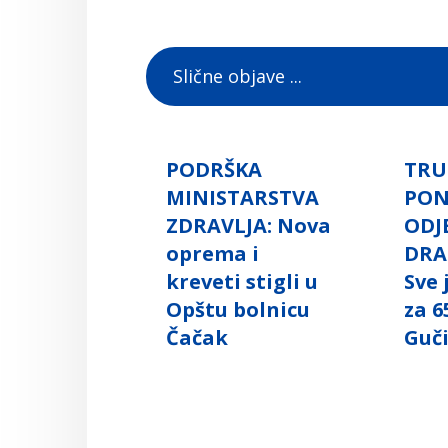
Slične objave ...
PODRŠKA
TRU
MINISTARSTVA
PO
ZDRAVLJA: Nova
ODJ
oprema i
DRA
kreveti stigli u
Sve
Opštu bolnicu
za 6
Čačak
Guč