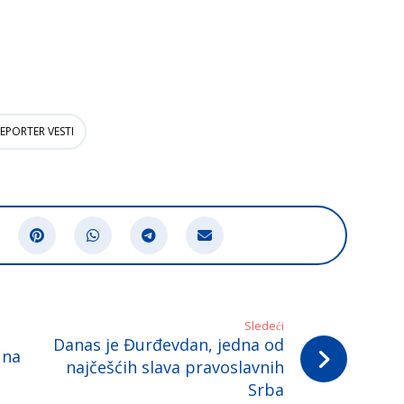
EPORTER VESTI
Sledeći
Danas je Đurđevdan, jedna od
 na
najčešćih slava pravoslavnih
Srba