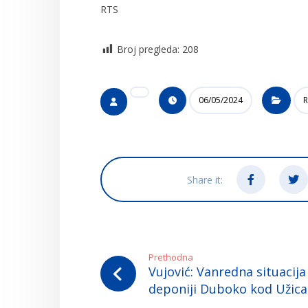
RTS
Broj pregleda:
208
06/05/2024
R
Prethodna
Vujović: Vanredna situacija
deponiji Duboko kod Užica