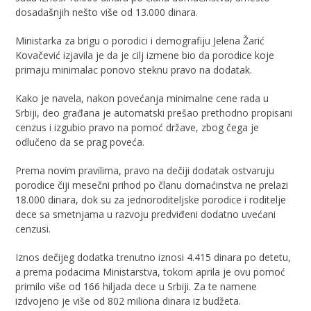
dosadašnjih nešto više od 13.000 dinara.
Ministarka za brigu o porodici i demografiju Jelena Žarić
Kovačević izjavila je da je cilj izmene bio da porodice koje
primaju minimalac ponovo steknu pravo na dodatak.
Kako je navela, nakon povećanja minimalne cene rada u
Srbiji, deo građana je automatski prešao prethodno propisani
cenzus i izgubio pravo na pomoć države, zbog čega je
odlučeno da se prag poveća.
Prema novim pravilima, pravo na dečiji dodatak ostvaruju
porodice čiji mesečni prihod po članu domaćinstva ne prelazi
18.000 dinara, dok su za jednoroditeljske porodice i roditelje
dece sa smetnjama u razvoju predviđeni dodatno uvećani
cenzusi.
Iznos dečijeg dodatka trenutno iznosi 4.415 dinara po detetu,
a prema podacima Ministarstva, tokom aprila je ovu pomoć
primilo više od 166 hiljada dece u Srbiji. Za te namene
izdvojeno je više od 802 miliona dinara iz budžeta.