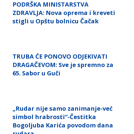
PODRŠKA MINISTARSTVA
ZDRAVLJA: Nova oprema i kreveti
stigli u Opštu bolnicu Čačak
TRUBA ĆE PONOVO ODJEKIVATI
DRAGAČEVOM: Sve je spremno za
65. Sabor u Guči
„Rudar nije samo zanimanje-već
simbol hrabrosti“-Čestitka
Bogoljuba Karića povodom dana
rudara