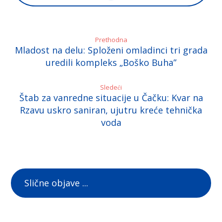
Prethodna
Mladost na delu: Sploženi omladinci tri grada
uredili kompleks „Boško Buha”
Sledeći
Štab za vanredne situacije u Čačku: Kvar na
Rzavu uskro saniran, ujutru kreće tehnička
voda
Slične objave ...