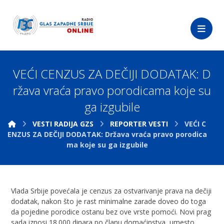
VEĆI CENZUS ZA DEČIJI DODATAK: D
ržava vraća pravo porodicama koje su
ga izgubile
VESTI RADIJA GZS
REPORTER VESTI
VEĆI C
ENZUS ZA DEČIJI DODATAK: Država vraća pravo porodica
ma koje su ga izgubile
Vlada Srbije povećala je cenzus za ostvarivanje prava na dečiji
dodatak, nakon što je rast minimalne zarade doveo do toga
da pojedine porodice ostanu bez ove vrste pomoći. Novi prag
sada iznosi 18.000 dinara po članu domaćinstva, umesto