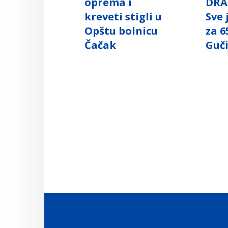
oprema i
DRA
kreveti stigli u
Sve
Opštu bolnicu
za 6
Čačak
Guč