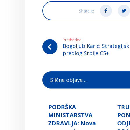
Prethodna
Bogoljub Karić: Strategijsk
predlog Srbije C5+
Slične objave ...
PODRŠKA
TRU
MINISTARSTVA
PO
ZDRAVLJA: Nova
ODJ