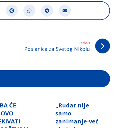
Sledeći
i
Poslanica za Svetog Nikolu
BA ĆE
„Rudar nije
NOVO
samo
EKIVATI
zanimanje-već