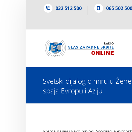
032 512 500
065 502 50
Svetski dijalog o miru u Žene
spaja Evropu i Aziju
Prema najavi i kako navodi Asocijacija evropski