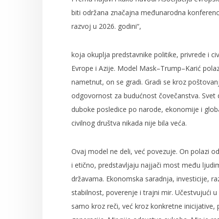
biti održana značajna međunarodna konferencija
razvoj u 2026. godini“,
koja okuplja predstavnike politike, privrede i c
Evrope i Azije. Model Mask–Trump–Karić polazi 
nametnut, on se gradi. Gradi se kroz poštovanje
odgovornost za budućnost čovečanstva. Svet d
duboke posledice po narode, ekonomije i global
civilnog društva nikada nije bila veća.
Ovaj model ne deli, već povezuje. On polazi o
i etično, predstavljaju najjači most među ljudi
državama. Ekonomska saradnja, investicije, raz
stabilnost, poverenje i trajni mir. Učestvujući
samo kroz reči, već kroz konkretne inicijative, 