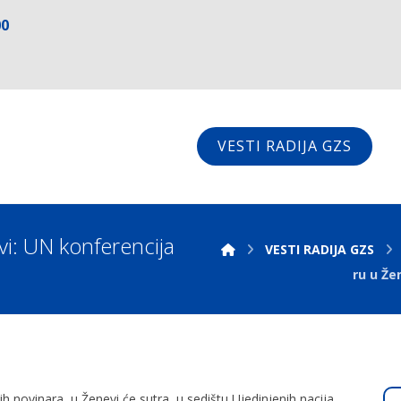
00
VESTI RADIJA GZS
vi: UN konferencija
VESTI RADIJA GZS
ru u Že
h novinara, u Ženevi će sutra, u sedištu Ujedinjenih nacija,