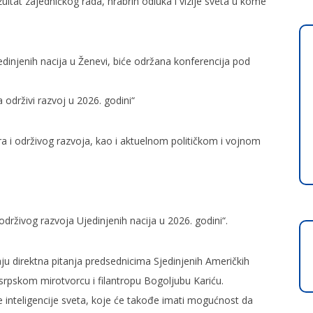
zultat zajedničkog rada, hrabrih odluka i vizije sveta u kome
dinjenih nacija u Ženevi, biće održana konferencija pod
a održivi razvoj u 2026. godini“
ra i održivog razvoja, kao i aktuelnom političkom i vojnom
održivog razvoja Ujedinjenih nacija u 2026. godini“.
aju direktna pitanja predsednicima Sjedinjenih Američkih
 srpskom mirotvorcu i filantropu Bogoljubu Kariću.
ke inteligencije sveta, koje će takođe imati mogućnost da