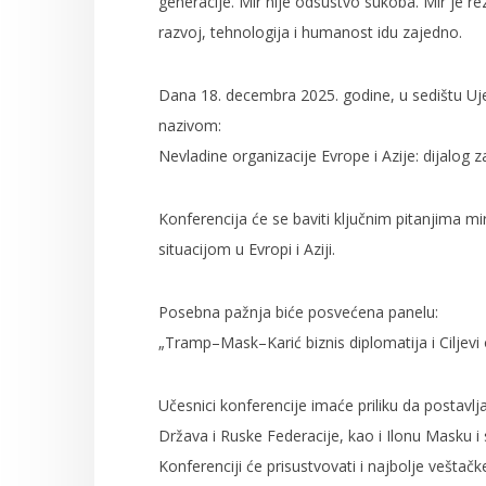
generacije. Mir nije odsustvo sukoba. Mir je re
razvoj, tehnologija i humanost idu zajedno.
Dana 18. decembra 2025. godine, u sedištu Uje
nazivom:
Nevladine organizacije Evrope i Azije: dijalog z
Konferencija će se baviti ključnim pitanjima mi
situacijom u Evropi i Aziji.
Posebna pažnja biće posvećena panelu:
„Tramp–Mask–Karić biznis diplomatija i Ciljevi 
Učesnici konferencije imaće priliku da postavlj
Država i Ruske Federacije, kao i Ilonu Masku i
Konferenciji će prisustvovati i najbolje veštač