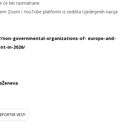
 će biti razmatrane.
tem Zoom i YouTube platformi iz sedišta Ujedinjenih nacija
17/non-governmental-organizations-of- europe-and-
nt-in-2026/
a
Ženeva
EPORTER VESTI