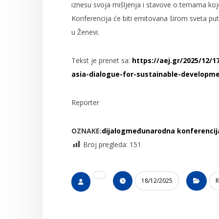
iznesu svoja mišljenja i stavove o temama koje
Konferencija će biti emitovana širom sveta pu
u Ženevi.
Tekst je prenet sa:
https://aej.gr/2025/12/
asia-dialogue-for-sustainable-developme
Reporter
OZNAKE:
dijalog
međunarodna konferencij
Broj pregleda:
151
18/12/2025
R