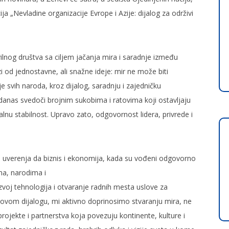
 „Nevladine organizacije Evrope i Azije: dijalog za održivi
ivilnog društva sa ciljem jačanja mira i saradnje između
od jednostavne, ali snažne ideje: mir ne može biti
 svih naroda, kroz dijalog, saradnju i zajedničku
anas svedoči brojnim sukobima i ratovima koji ostavljaju
nu stabilnost. Upravo zato, odgovornost lidera, privrede i
d uverenja da biznis i ekonomija, kada su vođeni odgovorno
ma, narodima i
voj tehnologija i otvaranje radnih mesta uslove za
 u ovom dijalogu, mi aktivno doprinosimo stvaranju mira, ne
projekte i partnerstva koja povezuju kontinente, kulture i