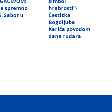
GAČEVOM:
simbol
 je spremno
hrabrosti“-
5. Sabor u
Čestitka
i
Bogoljuba
Karića povodom
dana rudara