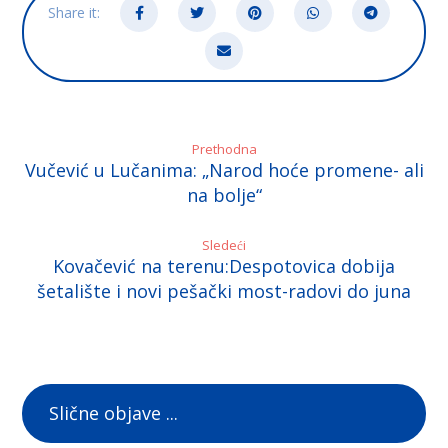
Prethodna
Vučević u Lučanima: „Narod hoće promene- ali
na bolje“
Sledeći
Kovačević na terenu:Despotovica dobija
šetalište i novi pešački most-radovi do juna
Slične objave ...