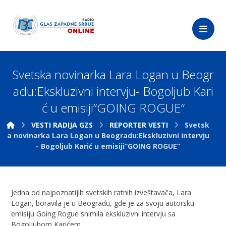
Svetska novinarka Lara Logan u Beogr
adu:Ekskluzivni intervju- Bogoljub Kari
ć u emisiji“GOING ROGUE“
VESTI RADIJA GZS
REPORTER VESTI
Svetsk
a novinarka Lara Logan u Beogradu:Ekskluzivni intervju
- Bogoljub Karić u emisiji“GOING ROGUE“
Jedna od najpoznatijih svetskih ratnih izveštavača, Lara
Logan, boravila je u Beogradu, gde je za svoju autorsku
emisiju Going Rogue snimila ekskluzivni intervju sa
Bogoljubom Karićem.