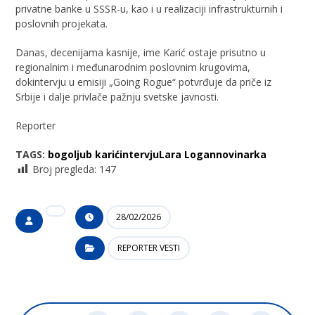
privatne banke u SSSR-u, kao i u realizaciji infrastrukturnih i
poslovnih projekata.
Danas, decenijama kasnije, ime Karić ostaje prisutno u
regionalnim i međunarodnim poslovnim krugovima,
dokintervju u emisiji „Going Rogue“ potvrđuje da priče iz
Srbije i dalje privlače pažnju svetske javnosti.
Reporter
TAGS:
bogoljub karić
intervju
Lara Logan
novinarka
Broj pregleda:
147
28/02/2026
REPORTER VESTI