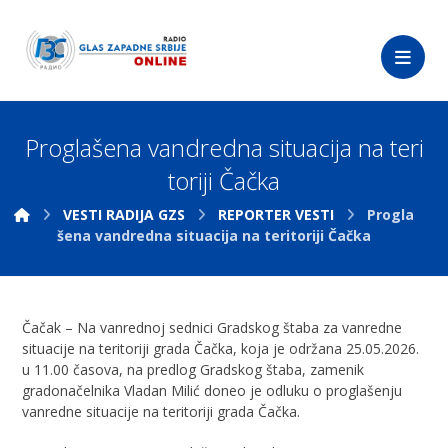
Proglašena vandredna situacija na teri
toriji Čačka
VESTI RADIJA GZS
REPORTER VESTI
Progla
šena vandredna situacija na teritoriji Čačka
Čačak – Na vanrednoj sednici Gradskog štaba za vanredne
situacije na teritoriji grada Čačka, koja je održana 25.05.2026.
u 11.00 časova, na predlog Gradskog štaba, zamenik
gradonačelnika Vladan Milić doneo je odluku o proglašenju
vanredne situacije na teritoriji grada Čačka.