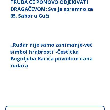
TRUBA ĆE PONOVO ODJEKIVATI
DRAGAČEVOM: Sve je spremno za
65. Sabor u Guči
„Rudar nije samo zanimanje-već
simbol hrabrosti“-Čestitka
Bogoljuba Karića povodom dana
rudara