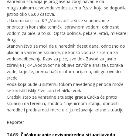
Vanredna situacija je proglašena zbog havarije na
magistralnom cevovodu vodosistema Rzav, koja se dogodila
jutros oko 06.00 časova.
U koordinaciji sa JKP „Vodovod“ vrši se snadbevanje
prioritetnih korisnika tehnički ispravnom vodom, odnosno
vodom za piće, a to su: Opšta bolnica, pekare, vrtići, mlekare i
drugi.
Stanovništvo se moli da u narednih deset dana, odnosno do
ukidanja vanredne situacije, ne koristi vodu iz sistema za
vodosnadbevanja Rzav za piće, sve dok Zavod za javno
zdravlje i JKP „Vodovod“ ne objave završne analize uzoraka
vode, koje će, prema našim informacijama, biti gotove do
srede.
Voda koja bude u sistemu tokom navedenog perioda može
se koristiti isključivo kao tehnička voda.
Gradski štab za vanredne situacije grada Čačka će pratiti
situaciju na terenu i, shodno činjeničnom stanju, donositi
naredbe i preduzimati mere u cilju rešavanja krizne situacije.
Reporter
TAGS:
Čačak
pucanje cevi
vandredna situacija
voda