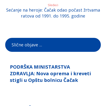
Sledeći
Sećanje na heroje: Čačak odao počast žrtvama
ratova od 1991. do 1995. godine
Slične objave ...
PODRŠKA MINISTARSTVA
ZDRAVLJA: Nova oprema i kreveti
stigli u Opštu bolnicu Čačak