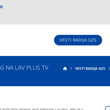
00
VESTI RADIJA GZS
S NA LAV PLUS TV
VESTI RADIJA GZS
Vučić biće večeras gost televizije Lav plus, gde će u