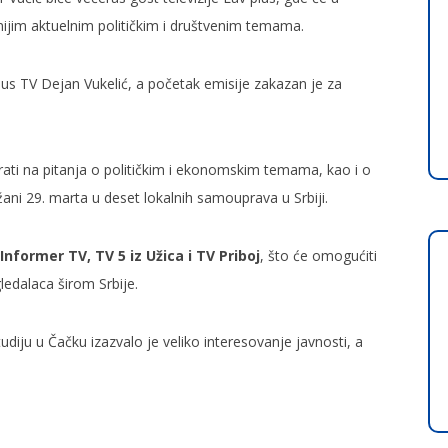
žnijim aktuelnim političkim i društvenim temama.
us TV Dejan Vukelić, a početak emisije zakazan je za
ti na pitanja o političkim i ekonomskim temama, kao i o
žani 29. marta u deset lokalnih samouprava u Srbiji.
Informer TV, TV 5 iz Užica i TV Priboj
, što će omogućiti
ledalaca širom Srbije.
diju u Čačku izazvalo je veliko interesovanje javnosti, a