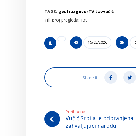
TAGS:
gost
razgovor
TV Lav
vučić
Broj pregleda:
139
16/03/2026
R
Prethodna
Vučić:Srbija je odbranjena
zahvaljujući narodu