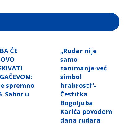
BA ĆE
„Rudar nije
NOVO
samo
EKIVATI
zanimanje-već
GAČEVOM:
simbol
 je spremno
hrabrosti“-
5. Sabor u
Čestitka
i
Bogoljuba
Karića povodom
dana rudara