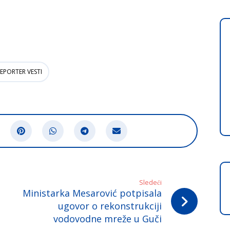
EPORTER VESTI
Sledeći
Ministarka Mesarović potpisala
ugovor o rekonstrukciji
vodovodne mreže u Guči