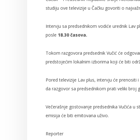
studiju ove televizije u Čačku govoriti o najva
Intervju sa predsednikom vodiće urednik Lav pl
posle
18.30 časova.
Tokom razgovora predsednik Vučić će odgovara
predstojećim lokalnim izborima koji će biti odr
Pored televizije Lav plus, intervju će prenositi i
da razgovor sa predsednikom prati veliki broj g
Večerašnje gostovanje predsednika Vučića u stu
emisija će biti emitovana uživo.
Reporter