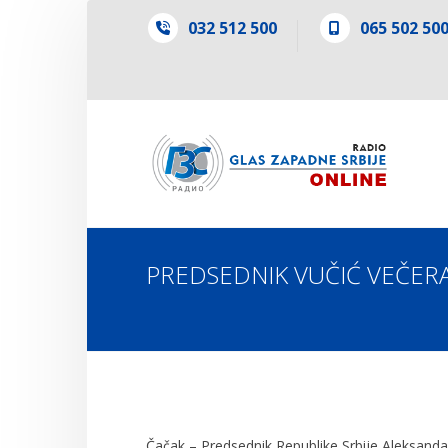
032 512 500
065 502 50
PREDSEDNIK VUČIĆ VEČERA
Čačak – Predsednik Republike Srbije Aleksandar 