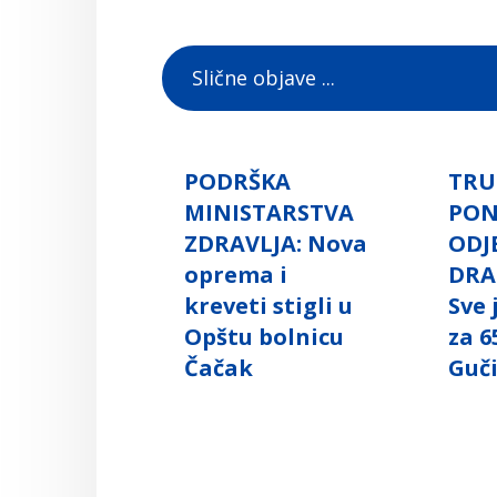
Slične objave ...
PODRŠKA
TRU
MINISTARSTVA
PO
ZDRAVLJA: Nova
ODJ
oprema i
DRA
kreveti stigli u
Sve
Opštu bolnicu
za 6
Čačak
Guč