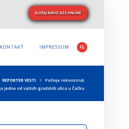
SLUŠAJ RADIO GZS ONLINE
KONTAKT
IMPRESSUM
REPORTER VESTI
Počinje rekonstruk
ja jedne od važnih gradskih ulica u Čačku