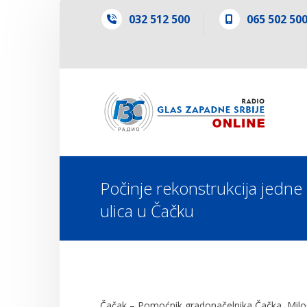
032 512 500
065 502 50
Počinje rekonstrukcija jedne
ulica u Čačku
Čačak – Pomoćnik gradonačelnika Čačka, Miloš 