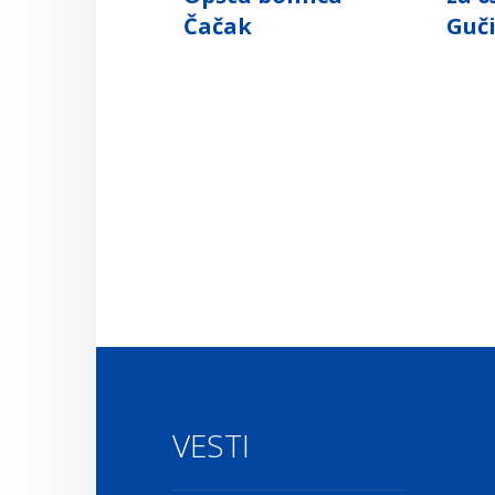
Čačak
Guč
VESTI