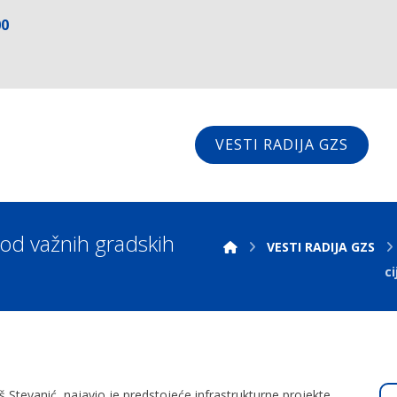
00
VESTI RADIJA GZS
 od važnih gradskih
VESTI RADIJA GZS
ci
Stevanić, najavio je predstojeće infrastrukturne projekte