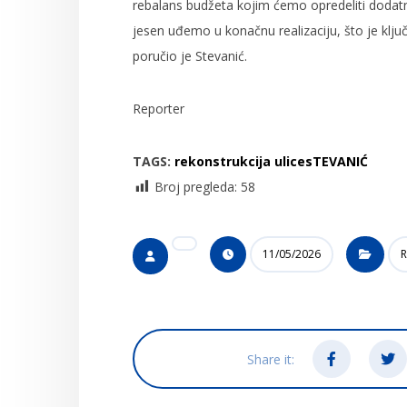
rebalans budžeta kojim ćemo opredeliti dodat
jesen uđemo u konačnu realizaciju, što je klju
poručio je Stevanić.
Reporter
TAGS:
rekonstrukcija ulice
sTEVANIĆ
Broj pregleda:
58
11/05/2026
R