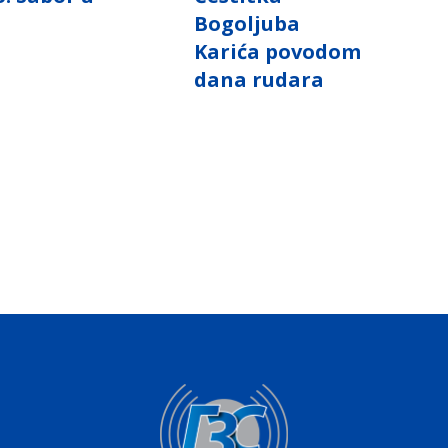
i
Bogoljuba
Karića povodom
dana rudara