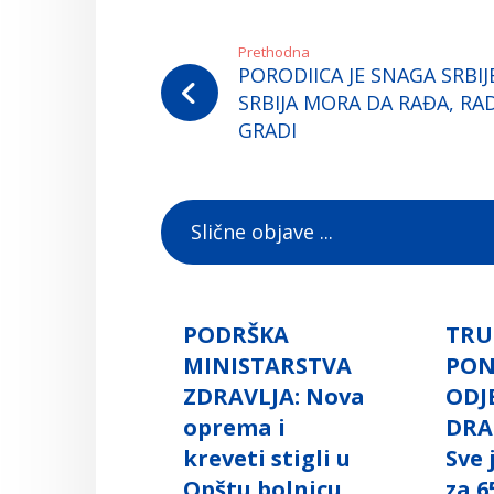
Prethodna
PORODIICA JE SNAGA SRBIJ
SRBIJA MORA DA RAĐA, RADI
GRADI
Slične objave ...
PODRŠKA
TRU
MINISTARSTVA
PO
ZDRAVLJA: Nova
ODJ
oprema i
DRA
kreveti stigli u
Sve
Opštu bolnicu
za 6