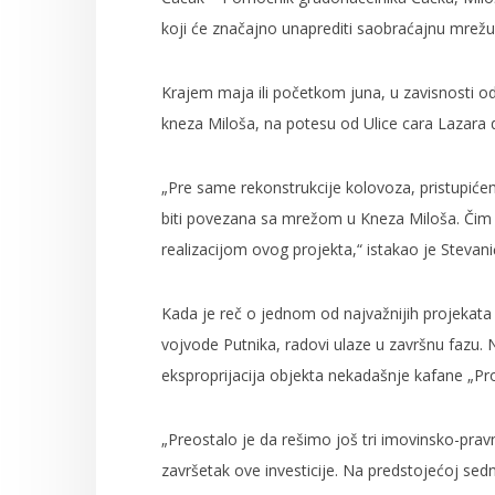
koji će značajno unaprediti saobraćajnu mrežu
Krajem maja ili početkom juna, u zavisnosti od
kneza Miloša, na potesu od Ulice cara Lazara
„Pre same rekonstrukcije kolovoza, pristupićem
biti povezana sa mrežom u Kneza Miloša. Čim 
realizacijom ovog projekta,“ istakao je Stevani
Kada je reč o jednom od najvažnijih projekata
vojvode Putnika, radovi ulaze u završnu fazu. 
eksproprijacija objekta nekadašnje kafane „Pro
„Preostalo je da rešimo još tri imovinsko-prav
završetak ove investicije. Na predstojećoj sed