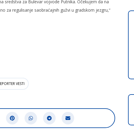
na sredstva za Bulevar vojvode Putnika. Očekujem da na
čno za regulisanje saobraćajnih gužvi u gradskom jezgru,“
EPORTER VESTI