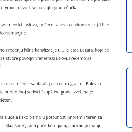
 u gradu, navodi se na sajtu grada Čačka.
 vremenskih uslova, počeće radovi na rekonstrukciji Ulice
 do Nemanjine.
o uređenju kišne kanalizacije u Ulici cara Lazara, koja će
se stvore povoljni vremenski uslovi, krećemo sa
ć.
 za rasterećenje saobraćaja u centru grada – Bulevaru
Na prethodnoj sednici Skupštine grada izvršena je
leter“.
na slučaja kako bismo u potpunosti pripremili teren za
nici Skupštine grada početkom juna, planiran je manji