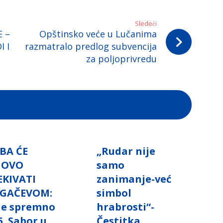
Sledeći
E –
Opštinsko veće u Lučanima
 I
razmatralo predlog subvencija
za poljoprivredu
BA ĆE
„Rudar nije
NOVO
samo
EKIVATI
zanimanje-već
GAČEVOM:
simbol
 je spremno
hrabrosti“-
5. Sabor u
Čestitka