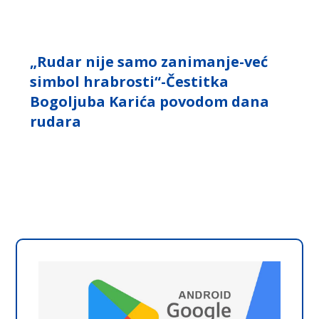
„Rudar nije samo zanimanje-već
simbol hrabrosti“-Čestitka
Bogoljuba Karića povodom dana
rudara