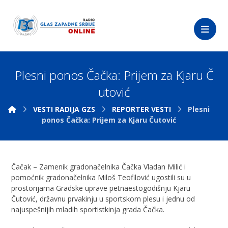
Plesni ponos Čačka: Prijem za Kjaru Č
utović
VESTI RADIJA GZS
REPORTER VESTI
Plesni
ponos Čačka: Prijem za Kjaru Čutović
Čačak – Zamenik gradonačelnika Čačka Vladan Milić i
pomoćnik gradonačelnika Miloš Teofilović ugostili su u
prostorijama Gradske uprave petnaestogodišnju Kjaru
Čutović, državnu prvakinju u sportskom plesu i jednu od
najuspešnijih mladih sportistkinja grada Čačka.