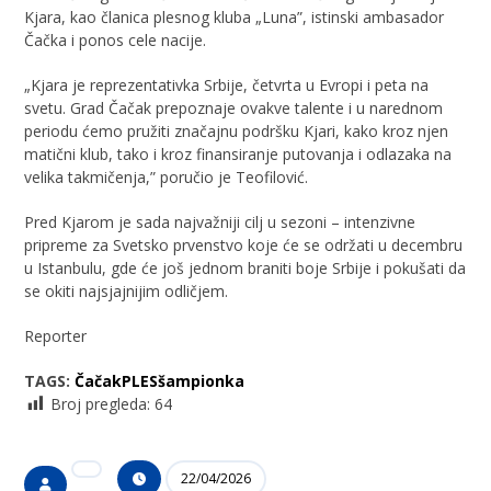
Kjara, kao članica plesnog kluba „Luna”, istinski ambasador
Čačka i ponos cele nacije.
„Kjara je reprezentativka Srbije, četvrta u Evropi i peta na
svetu. Grad Čačak prepoznaje ovakve talente i u narednom
periodu ćemo pružiti značajnu podršku Kjari, kako kroz njen
matični klub, tako i kroz finansiranje putovanja i odlazaka na
velika takmičenja,” poručio je Teofilović.
Pred Kjarom je sada najvažniji cilj u sezoni – intenzivne
pripreme za Svetsko prvenstvo koje će se održati u decembru
u Istanbulu, gde će još jednom braniti boje Srbije i pokušati da
se okiti najsjajnijim odličjem.
Reporter
TAGS:
Čačak
PLES
šampionka
Broj pregleda:
64
22/04/2026