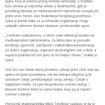
Kjara, koja je učenica prvog razreda Gimnazije, u Gradsku
kuću donela je najsvežije utiske iz Budimpešte, gde je
proteklog vikenda na međunarodnom takmičenju osvojila još
jedno prvo mesto. Kao finalistkinja Evropskog prvenstva,
Kjara je primer kako se uz vrhunsku organizaciju mogu
uskladiti zahtevne školske obaveze i profesionalni sport.
„Treniram svakodnevno, a skoro svaki vikend provodim na
međunarodnim takmičenjima. Za latino ples su presudni
kondicija, upornost, izdržljivost i maksimalna koncentracija.
Uz dobru organizaciju, uspevam da postignem sve u školi, a
najveća podrška na tom putu su mi majka i trener,” istakla je
Kjara.
Ono što ovu mladu damu posebno izdvaja jeste čvrst stav da,
uprkos brojnim ponudama, želi da nastupa isključivo pod
zastavom Srbije, predstavljajući svoju zemlju i Čačak u
najlepšem svetlu. Za njen besprekoran scenski nastup i
blistave kostime brine se njena majka, koja joj je najveći
oslonac u karijeri.
Pomoćnik gradonačelnika Miloš Teofilović naglasio je da je