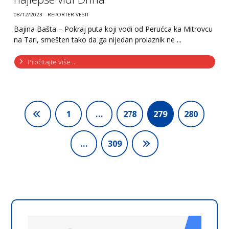
08/12/2023
REPORTER VESTI
Bajina Bašta – Pokraj puta koji vodi od Perućca ka Mitrovcu
na Tari, smešten tako da ga nijedan prolaznik ne ...
Pročitajte više ...
1
…
278
279
280
…
309