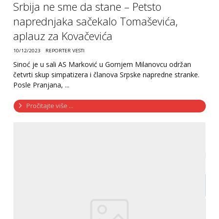
Srbija ne sme da stane – Petsto
naprednjaka sačekalo Tomaševića,
aplauz za Kovačevića
10/12/2023
REPORTER VESTI
Sinoć je u sali AS Marković u Gornjem Milanovcu održan
četvrti skup simpatizera i članova Srpske napredne stranke.
Posle Pranjana, ...
Pročitajte više ...