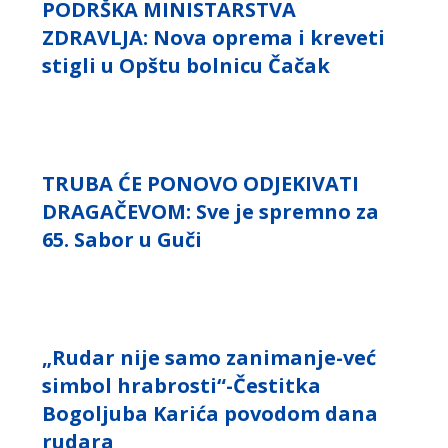
PODRŠKA MINISTARSTVA
ZDRAVLJA: Nova oprema i kreveti
stigli u Opštu bolnicu Čačak
TRUBA ĆE PONOVO ODJEKIVATI
DRAGAČEVOM: Sve je spremno za
65. Sabor u Guči
„Rudar nije samo zanimanje-već
simbol hrabrosti“-Čestitka
Bogoljuba Karića povodom dana
rudara