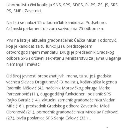
Izbornu listu čini koalicija SNS, SPS, SDPS, PUPS, ZS, JS, SRS,
PS, SNP i Zavetnici.
Na listi se nalazi 75 odborničkih kandidata. Podsetimo,
čačanski parlament u svom sazivu ima 75 odbornika.
Prvi na listi je aktuelni gradonačelnik Čačka Milun Todorović,
koji je kandidat za tu funkciju i u predstojećem
četvorogodišnjem mandatu. Drugi je predsednik Gradskog
odbora SPS i državni sekretar u Ministarstvu za javna ulaganja
Nemanja Trnavac.
Od široj javnosti prepoznatljivih imena, tu su još gradska
većnica Slavica Dragutinović (3. na listi), košarkaška legenda
Radmilo Mišović (4.), načelnik Moravičkog okruga Marko
Parezanović (11.), dugogodišnji funkcioner i poslanik SPS
Rajko Baralić (14.), aktuelni zamenik gradonačelnika Vladan
Milić (16.), predsednik Gradskog odbora Zavetnika Miloš
Obrenović (21.), pomoćnik gradonačelnika Miroslav Petković
(27.), bivša poslanica SPS Sanja Ćalović (33.)…