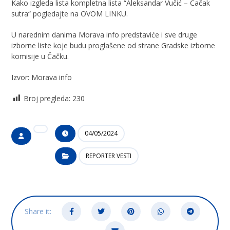
Kako izgleda lista kompletna lista “Aleksandar Vučić – Čačak
sutra“ pogledajte na OVOM LINKU.
U narednim danima Morava info predstaviće i sve druge
izborne liste koje budu proglašene od strane Gradske izborne
komisije u Čačku.
Izvor: Morava info
Broj pregleda:
230
04/05/2024
REPORTER VESTI