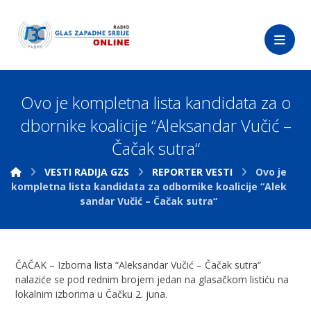
Ovo je kompletna lista kandidata za o
dbornike koalicije “Aleksandar Vučić –
Čačak sutra“
VESTI RADIJA GZS
REPORTER VESTI
Ovo je
kompletna lista kandidata za odbornike koalicije “Alek
sandar Vučić – Čačak sutra“
ČAČAK – Izborna lista “Aleksandar Vučić – Čačak sutra“
nalaziće se pod rednim brojem jedan na glasačkom listiću na
lokalnim izborima u Čačku 2. juna.