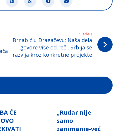
Sledeći
Brnabić u Dragačevu: Naša dela
govore više od reči, Srbija se
ača
razvija kroz konkretne projekte
BA ĆE
„Rudar nije
NOVO
samo
EKIVATI
zanimanje-već