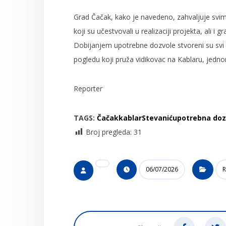
Grad Čačak, kako je navedeno, zahvaljuje svim
koji su učestvovali u realizaciji projekta, ali 
Dobijanjem upotrebne dozvole stvoreni su svi 
pogledu koji pruža vidikovac na Kablaru, jedn
Reporter
TAGS:
Čačak
kablar
Stevanić
upotrebna doz
Broj pregleda:
31
06/07/2026
R