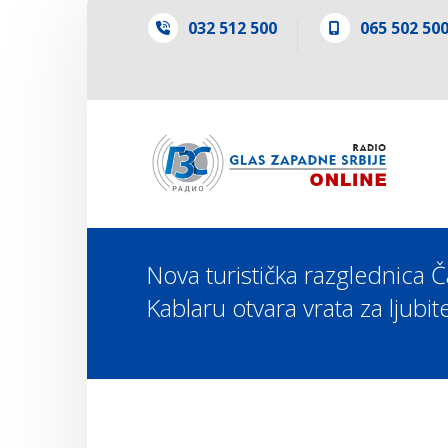
032 512 500
065 502 50
Nova turistička razglednica Č
Kablaru otvara vrata za ljubit