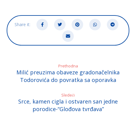
Prethodna
Milić preuzima obaveze gradonačelnika
Todorovića do povratka sa oporavka
Sledeći
Srce, kamen cigla i ostvaren san jedne
porodice-“Glođova tvrđava”