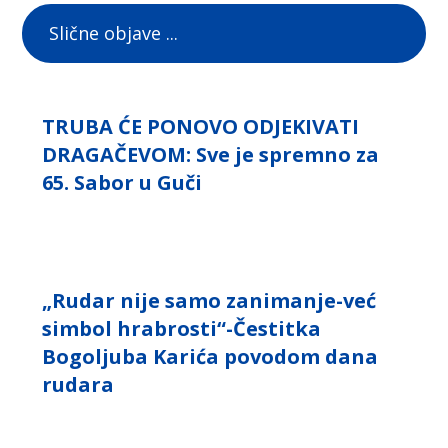
Slične objave ...
TRUBA ĆE PONOVO ODJEKIVATI
DRAGAČEVOM: Sve je spremno za
65. Sabor u Guči
„Rudar nije samo zanimanje-već
simbol hrabrosti“-Čestitka
Bogoljuba Karića povodom dana
rudara