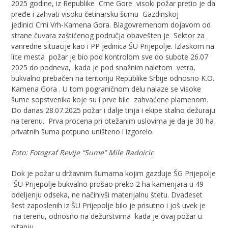
2025 godine, iz Republike Crne Gore visoki požar pretio je da
pređe i zahvati visoku četinarsku šumu Gazdinskoj
jedinici Crni Vrh-Kamena Gora. Blagovremenom dojavom od
strane čuvara zaštićenog područja obavešten je Sektor za
vanredne situacije kao i PP jedinica ŠU Prijepolje. Izlaskom na
lice mesta požar je bio pod kontrolom sve do subote 26.07
2025 do podneva, kada je pod snažnim naletom vetra,
bukvalno prebačen na teritoriju Republike Srbije odnosno K.O.
Kamena Gora . U tom pograničnom delu nalaze se visoke
šume sopstvenika koje su i prve bile zahvaćene plamenom.
Do danas 28.07.2025 požar i dalje tinja i ekipe stalno dežuraju
na terenu. Prva procena pri otežanim uslovima je da je 30 ha
privatnih šuma potpuno uništeno i izgorelo.
Foto: Fotograf Revije “Sume” Mile Radoicic
Dok je požar u državnim šumama kojim gazduje ŠG Prijepolje
-ŠU Prijepolje bukvalno prošao preko 2 ha kamenjara u 49
odeljenju odseka, ne načinivši materijalnu štetu. Dvadeset
šest zaposlenih iz ŠU Prijepolje bilo je prisutno i još uvek je
na terenu, odnosno na dežurstvima kada je ovaj požar u
pitanju.