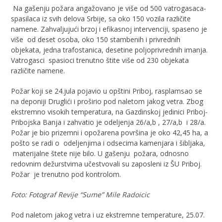
Na gašenju požara angažovano je više od 500 vatrogasaca-
spasilaca iz svih delova Srbije, sa oko 150 vozila različite
namene. Zahvaljujući brzoj i efikasnoj intervenciji, spaseno je
više od deset osoba, oko 150 stambenih i privrednih
objekata, jedna trafostanica, desetine poljoprivrednih imanja.
Vatrogasci spasioci trenutno štite više od 230 objekata
različite namene.
Požar koji se 24.jula pojavio u opštini Priboj, rasplamsao se
na deponiji Druglići i proširio pod naletom jakog vetra. Zbog
ekstremno visokih temperatura, na Gazdinskoj jedinici Priboj-
Pribojska Banja i zahvatio je odeljenja 26/a,b , 27/a,b i 28/a.
Požar je bio prizemni i opožarena površina je oko 42,45 ha, a
pošto se radi o odeljenjima i odsecima kamenjara i šibljaka,
materijalne štete nije bilo. U gašenju požara, odnosno
redovnim dežurstvima učestvovali su zaposleni iz ŠU Priboj.
Požar je trenutno pod kontrolom.
Foto: Fotograf Revije “Sume” Mile Radoicic
Pod naletom jakog vetra i uz ekstremne temperature, 25.07.