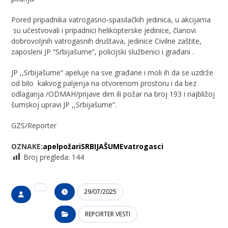
Pored pripadnika vatrogasno-spasilačkih jedinica, u akcijama
su učestvovali i pripadnici helikopterske jedinice, članovi
dobrovoljnih vatrogasnih društava, jedinice Civilne zaštite,
zaposleni JP “Srbijašume”, policijski službenici i građani .
JP ,,Srbijašume“ apeluje na sve građane i moli ih da se uzdrže
od bilo kakvog paljenja na otvorenom prostoru i da bez
odlaganja /ODMAH/prijave dim ili požar na broj 193 i najbližoj
šumskoj upravi JP ,,Srbijašume”.
GZS/Reporter
OZNAKE:
apel
požari
SRBIJAŠUME
vatrogasci
Broj pregleda:
144
29/07/2025
REPORTER VESTI