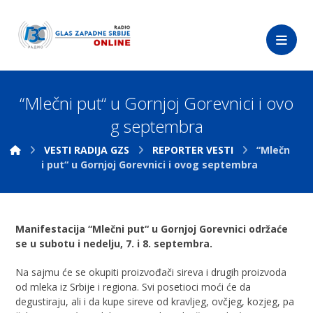
“Mlečni put“ u Gornjoj Gorevnici i ovo
g septembra
VESTI RADIJA GZS
REPORTER VESTI
“Mlečn
i put“ u Gornjoj Gorevnici i ovog septembra
Manifestacija “Mlečni put“ u Gornjoj Gorevnici održaće
se u subotu i nedelju, 7. i 8. septembra.
Na sajmu će se okupiti proizvođači sireva i drugih proizvoda
od mleka iz Srbije i regiona. Svi posetioci moći će da
degustiraju, ali i da kupe sireve od kravljeg, ovčjeg, kozjeg, pa