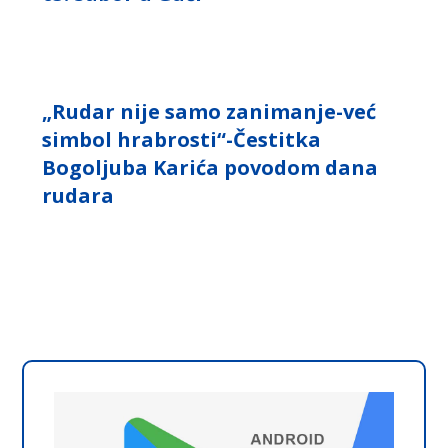
„Rudar nije samo zanimanje-već
simbol hrabrosti“-Čestitka
Bogoljuba Karića povodom dana
rudara