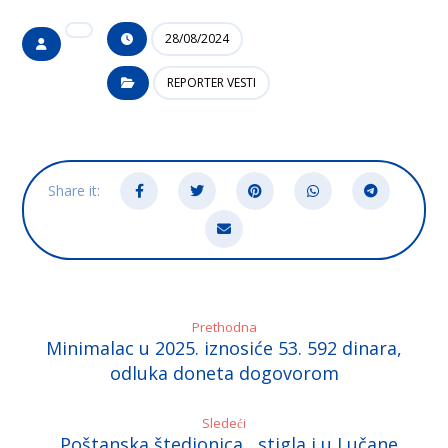
28/08/2024
REPORTER VESTI
Prethodna
Minimalac u 2025. iznosiće 53. 592 dinara,
odluka doneta dogovorom
Sledeći
,,Poštanska štedionica,, stigla i u Lučane