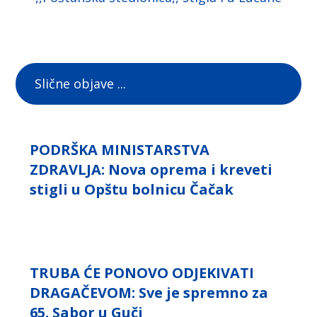
Slične objave ...
PODRŠKA MINISTARSTVA
ZDRAVLJA: Nova oprema i kreveti
stigli u Opštu bolnicu Čačak
TRUBA ĆE PONOVO ODJEKIVATI
DRAGAČEVOM: Sve je spremno za
65. Sabor u Guči