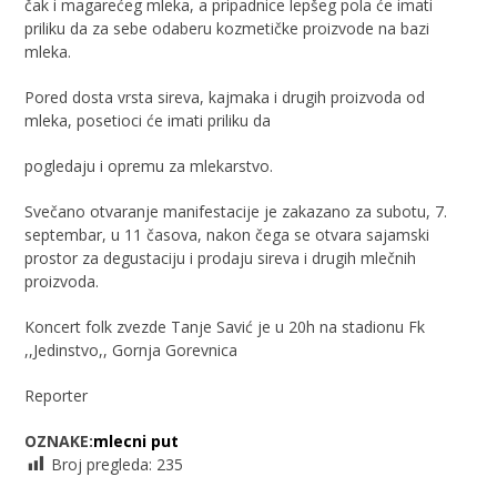
čak i magarećeg mleka, a pripadnice lepšeg pola će imati
priliku da za sebe odaberu kozmetičke proizvode na bazi
mleka.
Pored dosta vrsta sireva, kajmaka i drugih proizvoda od
mleka, posetioci će imati priliku da
pogledaju i opremu za mlekarstvo.
Svečano otvaranje manifestacije je zakazano za subotu, 7.
septembar, u 11 časova, nakon čega se otvara sajamski
prostor za degustaciju i prodaju sireva i drugih mlečnih
proizvoda.
Koncert folk zvezde Tanje Savić je u 20h na stadionu Fk
,,Jedinstvo,, Gornja Gorevnica
Reporter
OZNAKE:
mlecni put
Broj pregleda:
235