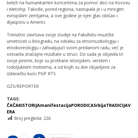
beleži na humanitarnim koncertima za pomoć deci na Kosovu
i Metohiji. Takođe, pored regiona, nastupala je i u mnogim
evropskim zemljama, a ove godine je njen glas obišao i
dijasporu u Americi.
Trenutno završava svoje studije na Fakultetu muzičke
umetnosti u Beogradu, na odseku za etnomuzikologiju i
etnokoreologiju i zahvaljujući svom predanom radu, već je
ostvarila značajne rezultate u struci. Do sada je objavila tri
svoje pesme, koje su protkane istorijskim, verskim i
rodoljubivim motivima, a od kojih su dve objavljene za
izdavačku kuću PGP RTS.
GZS/REPORTER
TAGS:
ČAČAK
ISTORIJA
manifestacija
PORODICA
Srbija
TRADICIJA
V
ERA
Broj pregleda:
226