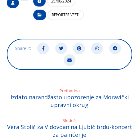
25/06/2024
REPORTER VESTI
Prethodna
Izdato narandžasto upozorenje za Moravički
upravni okrug
Sledeći
Vera Stolić za Vidovdan na Ljubić brdu-koncert
za pamćenje