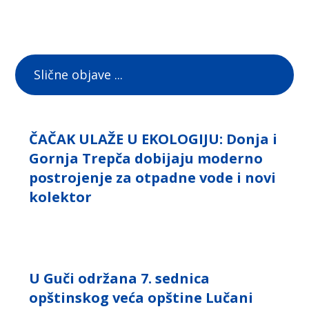
Slične objave ...
ČAČAK ULAŽE U EKOLOGIJU: Donja i
Gornja Trepča dobijaju moderno
postrojenje za otpadne vode i novi
kolektor
U Guči održana 7. sednica
opštinskog veća opštine Lučani