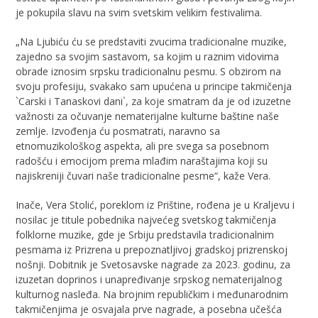
je pokupila slavu na svim svetskim velikim festivalima.
„Na Ljubiću ću se predstaviti zvucima tradicionalne muzike,
zajedno sa svojim sastavom, sa kojim u raznim vidovima
obrade iznosim srpsku tradicionalnu pesmu. S obzirom na
svoju profesiju, svakako sam upućena u principe takmičenja
`Carski i Tanaskovi dani`, za koje smatram da je od izuzetne
važnosti za očuvanje nematerijalne kulturne baštine naše
zemlje. Izvođenja ću posmatrati, naravno sa
etnomuzikološkog aspekta, ali pre svega sa posebnom
radošću i emocijom prema mlađim naraštajima koji su
najiskreniji čuvari naše tradicionalne pesme“, kaže Vera.
Inače, Vera Stolić, poreklom iz Prištine, rođena je u Kraljevu i
nosilac je titule pobednika najvećeg svetskog takmičenja
folklorne muzike, gde je Srbiju predstavila tradicionalnim
pesmama iz Prizrena u prepoznatljivoj gradskoj prizrenskoj
nošnji. Dobitnik je Svetosavske nagrade za 2023. godinu, za
izuzetan doprinos i unapređivanje srpskog nematerijalnog
kulturnog nasleđa. Na brojnim republičkim i međunarodnim
takmičenjima je osvajala prve nagrade, a posebna učešća