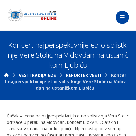
Koncert najperspektivnije etno solistki
nje Vere Stolić na Vidovdan na ustanič
kom Ljubiću
VESTI RADIJA GZS
REPORTER VESTI
Koncer
t najperspektivnije etno solistkinje Vere Stolić na Vidov
dan na ustaničkom Ljubiću
Čačak – Jedna od najperspektivnijih etno solistkinja Vera Stolić
održaće u petak, na Vidovdan, koncert u okviru „Carskih i
Tanasković dana” na brdu Ljubiću. Njen nastup bez sumnje
ostaće upamćen po fascinantnom glasu i pevanju zbog kojih