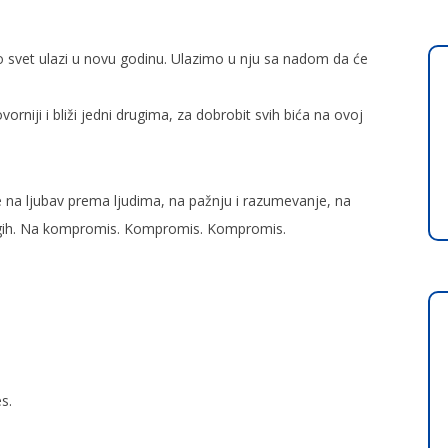
 svet ulazi u novu godinu. Ulazimo u nju sa nadom da će
rniji i bliži jedni drugima, za dobrobit svih bića na ovoj
 na ljubav prema ljudima, na pažnju i razumevanje, na
ugih. Na kompromis. Kompromis. Kompromis.
s.