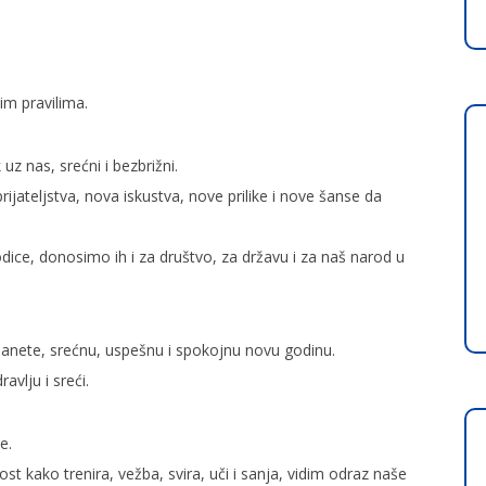
im pravilima.
uz nas, srećni i bezbrižni.
ateljstva, nova iskustva, nove prilike i nove šanse da
ice, donosimo ih i za društvo, za državu i za naš narod u
anete, srećnu, uspešnu i spokojnu novu godinu.
vlju i sreći.
e.
 kako trenira, vežba, svira, uči i sanja, vidim odraz naše