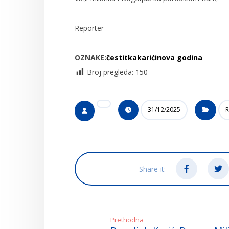
Reporter
OZNAKE:
čestitka
karići
nova godina
Broj pregleda:
150
31/12/2025
R
Prethodna