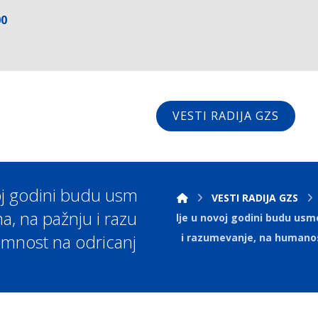
00
VESTI RADIJA GZS
oj godini budu usm
VESTI RADIJA GZS
a, na pažnju i razu
lje u novoj godini budu usm
emnost na odricanj
i razumevanje, na humanos