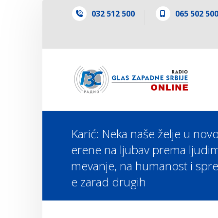
032 512 500
065 502 50
Karić: Neka naše želje u nov
erene na ljubav prema ljudim
mevanje, na humanost i spr
e zarad drugih