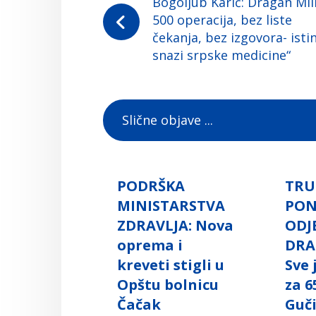
Bogoljub Karić: Dragan Mili
500 operacija, bez liste
čekanja, bez izgovora- isti
snazi srpske medicine“
Slične objave ...
PODRŠKA
TRU
MINISTARSTVA
PO
ZDRAVLJA: Nova
ODJ
oprema i
DRA
kreveti stigli u
Sve
Opštu bolnicu
za 6
Čačak
Guč