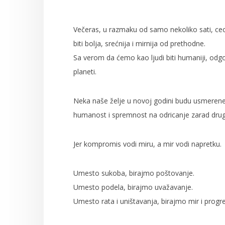
Večeras, u razmaku od samo nekoliko sati, ceo
biti bolja, srećnija i mirnija od prethodne.
Sa verom da ćemo kao ljudi biti humaniji, odgovo
planeti.
Neka naše želje u novoj godini budu usmerene
humanost i spremnost na odricanje zarad dr
Jer kompromis vodi miru, a mir vodi napretku.
Umesto sukoba, birajmo poštovanje.
Umesto podela, birajmo uvažavanje.
Umesto rata i uništavanja, birajmo mir i progre