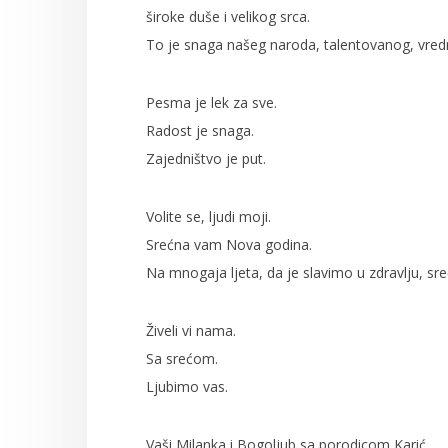
široke duše i velikog srca.
To je snaga našeg naroda, talentovanog, vred
Pesma je lek za sve.
Radost je snaga.
Zajedništvo je put.
Volite se, ljudi moji.
Srećna vam Nova godina.
Na mnogaja ljeta, da je slavimo u zdravlju, sreći
Živeli vi nama.
Sa srećom.
Ljubimo vas.
Vaši Milanka i Bogoljub sa porodicom Karić