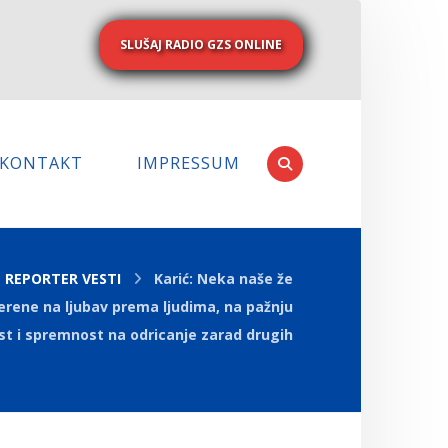
SLUŠAJ RADIO GZS ONLINE
KONTAKT
IMPRESSUM
REPORTER VESTI
Karić: Neka naše že
erene na ljubav prema ljudima, na pažnju
t i spremnost na odricanje zarad drugih