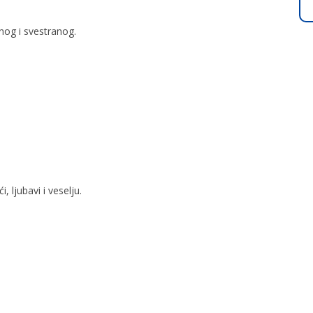
nog i svestranog.
, ljubavi i veselju.