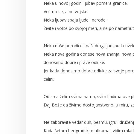
Neka u novoj godini ljubav pomera granice.
Volimo se, a ne vojske.
Neka ljubav spaja ljude i narode.
Živite i volite po svojoj meri, a ne po nametnut
Neka naše porodice i naši dragi ljudi budu uvek 
Neka nova godina donese nova znanja, nova prij
donosimo dobre i prave odluke.
Jer kada donosimo dobre odluke za svoje porod
celini.
Od srca želim svima nama, svim ljudima ove pl
Daj Bože da živimo dostojanstveno, u miru, zdra
Ne zaboravite vedar duh, pesmu, igru i druženj
Kada šetam beogradskim ulicama i vidim mladost