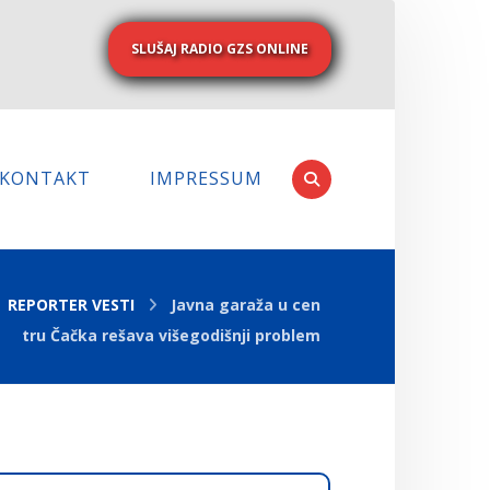
SLUŠAJ RADIO GZS ONLINE
KONTAKT
IMPRESSUM
REPORTER VESTI
Javna garaža u cen
tru Čačka rešava višegodišnji problem