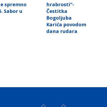
 je spremno
hrabrosti“-
5. Sabor u
Čestitka
i
Bogoljuba
Karića povodom
dana rudara