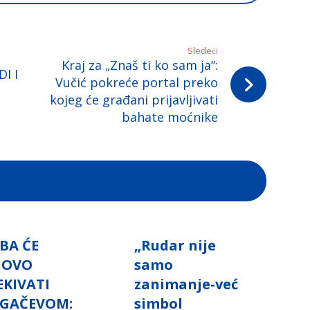
Sledeći
Kraj za „Znaš ti ko sam ja“:
I I
Vučić pokreće portal preko
kojeg će građani prijavljivati
bahate moćnike
BA ĆE
„Rudar nije
NOVO
samo
EKIVATI
zanimanje-već
GAČEVOM:
simbol