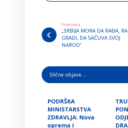
Prethodna
„SRBIJA MORA DA RAĐA, RAD
GRADI, DA SAČUVA SVOJ
NAROD”
Slične objave ...
PODRŠKA
TRU
MINISTARSTVA
PO
ZDRAVLJA: Nova
ODJ
oprema i
DRA