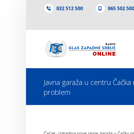
032 512 500
065 502 50
Javna garaža u centru Čačka 
problem
Čačak- Izgradnja nove javne garaže u Čačku pre