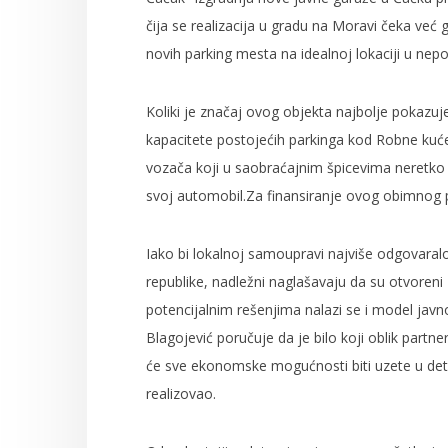
čija se realizacija u gradu na Moravi čeka već
novih parking mesta na idealnoj lokaciji u nepo
Koliki je značaj ovog objekta najbolje pokazuj
kapacitete postojećih parkinga kod Robne kuće 
vozača koji u saobraćajnim špicevima neretko
svoj automobil.Za finansiranje ovog obimnog 
Iako bi lokalnoj samoupravi najviše odgovaralo 
republike, nadležni naglašavaju da su otvoreni
potencijalnim rešenjima nalazi se i model javn
Blagojević poručuje da je bilo koji oblik partn
će sve ekonomske mogućnosti biti uzete u det
realizovao.