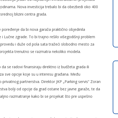
 godinama. Nova investicija trebalo bi da obezbedi oko 400
srednoj blizini centra grada.
e poređenje da bi nova garaža praktično objedinila
i Lučne zgrade. To bi trajno rešilo višegodišnji problem
 provedu i duže od pola sata tražeći slobodno mesto za
projekta trenutno se razmatra nekoliko modela.
da se radovi finansiraju direktno iz budžeta grada ili
 za sve opcije koje su u interesu građana. Među
o-privatnog partnerstva. Direktor JKP „Parking servis“ Zoran
erstva bolji od opcije da grad ostane bez javne garaže, te da
aljno razmatranje kako bi se projekat što pre uspešno