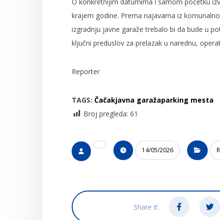
O konkretnijim datumima i samom početku izvo
krajem godine. Prema najavama iz komunalno
izgradnju javne garaže trebalo bi da bude u po
ključni preduslov za prelazak u narednu, oper
Reporter
TAGS:
Čačak
javna garaža
parking mesta
Broj pregleda:
61
14/05/2026
R