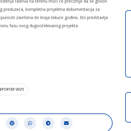
đenja radova na terenu moći će preciznije da se govori
g preduzeća, kompletna projektna dokumentacija za
tpunosti završena do kraja tekuće godine, što predstavlja
ativnu fazu ovog dugoočekivanog projekta.
EPORTER VESTI