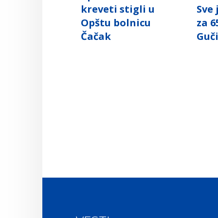
kreveti stigli u
Sve
Opštu bolnicu
za 6
Čačak
Guč