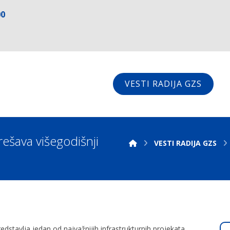
00
VESTI RADIJA GZS
rešava višegodišnji
VESTI RADIJA GZS
dstavlja jedan od najvažnijih infrastrukturnih projekata