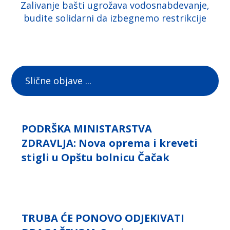
Zalivanje bašti ugrožava vodosnabdevanje,
budite solidarni da izbegnemo restrikcije
Slične objave ...
PODRŠKA MINISTARSTVA
ZDRAVLJA: Nova oprema i kreveti
stigli u Opštu bolnicu Čačak
TRUBA ĆE PONOVO ODJEKIVATI