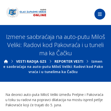
Izmene saobraćaja na auto-putu Miloš
Veliki: Radovi kod Pakovraća i u tuneli
ma ka Čačku
VESTI RADIJA GZS
REPORTER VESTI
Izmen
e saobraćaja na auto-putu Miloš Veliki: Radovi kod Pako
vraća i u tunelima ka Čačku
Na deonici auto-puta Miloš Veliki između Preljine i Pakovraća
u toku su radovi na popravci dilatacija na mostu ispred petlje
Pakovraće koji će trajati do 5. juna.