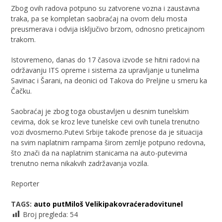
Zbog ovih radova potpuno su zatvorene vozna i zaustavna
traka, pa se kompletan saobraćaj na ovom delu mosta
preusmerava i odvija isključivo brzom, odnosno preticajnom
trakom.
Istovremeno, danas do 17 časova izvode se hitni radovi na
održavanju ITS opreme i sistema za upravljanje u tunelima
Savinac i Šarani, na deonici od Takova do Preljine u smeru ka
Čačku.
Saobraćaj je zbog toga obustavljen u desnim tunelskim
cevima, dok se kroz leve tunelske cevi ovih tunela trenutno
vozi dvosmerno.Putevi Srbije takođe prenose da je situacija
na svim naplatnim rampama širom zemlje potpuno redovna,
što znači da na naplatnim stanicama na auto-putevima
trenutno nema nikakvih zadržavanja vozila.
Reporter
TAGS:
auto put
Miloš Veliki
pakovraće
radovi
tunel
Broj pregleda:
54