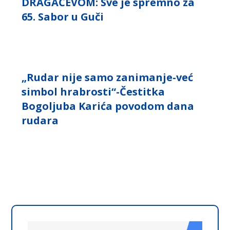
DRAGAČEVOM: Sve je spremno za
65. Sabor u Guči
„Rudar nije samo zanimanje-već
simbol hrabrosti“-Čestitka
Bogoljuba Karića povodom dana
rudara