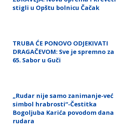
stigli u Opštu bolnicu Čačak
TRUBA ĆE PONOVO ODJEKIVATI
DRAGAČEVOM: Sve je spremno za
65. Sabor u Guči
„Rudar nije samo zanimanje-već
simbol hrabrosti“-Čestitka
Bogoljuba Karića povodom dana
rudara