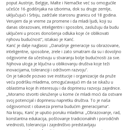
poput Austrije, Belgije, Malte i Nemačke već su omogućile
učešće 16-godišnjaka na izborima, dok su druge zemlje,
uključujući i Srbiju, zadržale starosnu granicu od 18 godina.
Verujem da je vreme za promene i da mladi ljudi, koji su
danas obrazovani, inteligentni i sposobni, zaslužuju da budu
uključeni u proces donošenja odluka koje će oblikovati
njihovu budućnost“, istakao je Karić.
Karić je dalje naglasio: „Današnje generacije su obrazovane,
inteligentne, sposobne, zrele i zato smatram da su i dovoljno
odgovorne da učestvuju u stvaranju bolje budućnosti za sve.
Njihova uloga je ključna u oblikovanju društva koje teži
inovacijama, toleranciji i održivom razvoju”.
On je takođe pozvao sve institucije i organizacije da pruže
veću podršku mladima, omogućavajući im da se iskažu u
oblastima koje ih interesuju i da doprinesu razvoju zajednice.
„Moramo stvoriti okruženje u kome će mladi moći da ostvare
svoj potencijal i doprinesu napretku društva. To je naša
odgovornost i obaveza prema budućim generacijama“.
Na kraju, Karić je uputio poruku mladima: „Obrazovanje, rad,
konstantna edukacija, poštovanje tradicionalnih i porodičnih
vrednosti, tolerancija i zajedništvo predstavljaju