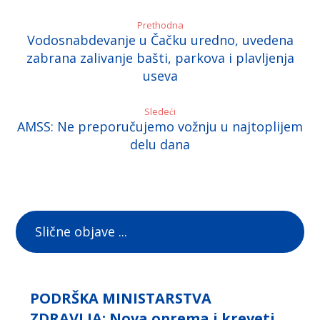
Prethodna
Vodosnabdevanje u Čačku uredno, uvedena
zabrana zalivanje bašti, parkova i plavljenja
useva
Sledeći
AMSS: Ne preporučujemo vožnju u najtoplijem
delu dana
Slične objave ...
PODRŠKA MINISTARSTVA
ZDRAVLJA: Nova oprema i kreveti