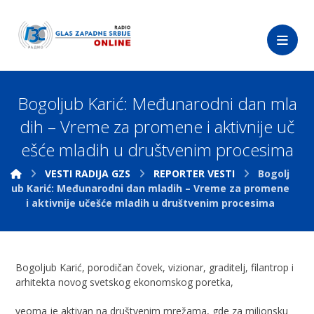
Bogoljub Karić: Međunarodni dan mla
dih – Vreme za promene i aktivnije uč
ešće mladih u društvenim procesima
VESTI RADIJA GZS
REPORTER VESTI
Bogolj
ub Karić: Međunarodni dan mladih – Vreme za promene
i aktivnije učešće mladih u društvenim procesima
Bogoljub Karić, porodičan čovek, vizionar, graditelj, filantrop i
arhitekta novog svetskog ekonomskog poretka,
veoma je aktivan na društvenim mrežama, gde za milionsku