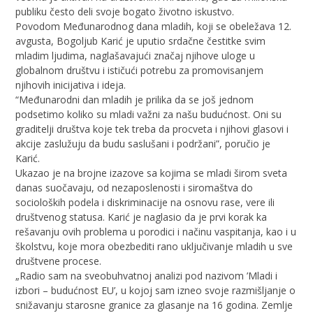
publiku često deli svoje bogato životno iskustvo.
Povodom Međunarodnog dana mladih, koji se obeležava 12.
avgusta, Bogoljub Karić je uputio srdačne čestitke svim
mladim ljudima, naglašavajući značaj njihove uloge u
globalnom društvu i ističući potrebu za promovisanjem
njihovih inicijativa i ideja.
“Međunarodni dan mladih je prilika da se još jednom
podsetimo koliko su mladi važni za našu budućnost. Oni su
graditelji društva koje tek treba da procveta i njihovi glasovi i
akcije zaslužuju da budu saslušani i podržani”, poručio je
Karić.
Ukazao je na brojne izazove sa kojima se mladi širom sveta
danas suočavaju, od nezaposlenosti i siromaštva do
socioloških podela i diskriminacije na osnovu rase, vere ili
društvenog statusa. Karić je naglasio da je prvi korak ka
rešavanju ovih problema u porodici i načinu vaspitanja, kao i u
školstvu, koje mora obezbediti rano uključivanje mladih u sve
društvene procese.
„Radio sam na sveobuhvatnoj analizi pod nazivom ’Mladi i
izbori – budućnost EU’, u kojoj sam izneo svoje razmišljanje o
snižavanju starosne granice za glasanje na 16 godina. Zemlje