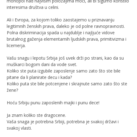
monopol nad najvišim položajima moći, ali bi sigurno koristilo
interesima društva u celini.
Ali i Evropa, za kojom toliko zaostajemo u priznavanju
legitimnih ženskih prava, daleko je od polne ravnopravnosti.
Polna diskriminacija spada u najdublje i najljuće vidove
brutalnog gaženja elementarnih ljudskih prava, primitivizma i
licemerja.
Vašu snagu i lepotu Srbija još uvek drži po strani, kao da su
muškarci bogom dani da vode svet.
Koliko ste puta izgubile zaposlenje samo zato što ste bile
pitane da li planirate decu i kada?
Koliko puta ste bile potcenjene i skrajnute samo zato što ste
žene?
Hoću Srbiju punu zaposlenih majki i punu dece!
Ja znam koliko ste dragocene.
Vaša snaga je potrebna Srbiji, potrebna je svakoj državi i
svakoj vlasti.