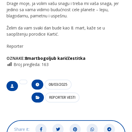
Drage moje, ja volim vašu snagu i treba mi vaša snaga, jer
jedino sa vama vidimo budućnost cele planete – lepu,
blagodarnu, pametnu i uspešnu.
Želim da vam svaki dan bude kao 8. mart, kaže se u
saopštenju porodice Kartić.
Reporter
OZNAKE:
8mart
bogoljub karić
čestitka
Broj pregleda:
163
08/03/2025
REPORTER VESTI