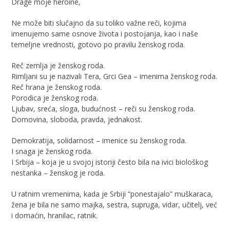
Drage moje heroine,
Ne može biti slučajno da su toliko važne reči, kojima
imenujemo same osnove života i postojanja, kao i naše
temeljne vrednosti, gotovo po pravilu ženskog roda.
Reč zemlja je ženskog roda.
Rimljani su je nazivali Tera, Grci Gea – imenima ženskog roda.
Reč hrana je ženskog roda.
Porodica je ženskog roda.
Ljubav, sreća, sloga, budućnost – reči su ženskog roda.
Domovina, sloboda, pravda, jednakost.
Demokratija, solidarnost – imenice su ženskog roda.
I snaga je ženskog roda.
I Srbija – koja je u svojoj istoriji često bila na ivici biološkog
nestanka – ženskog je roda.
U ratnim vremenima, kada je Srbiji “ponestajalo” muškaraca,
žena je bila ne samo majka, sestra, supruga, vidar, učitelj, već
i domaćin, hranilac, ratnik.