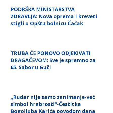
PODRŠKA MINISTARSTVA
ZDRAVLJA: Nova oprema i kreveti
stigli u Opštu bolnicu Čačak
TRUBA ĆE PONOVO ODJEKIVATI
DRAGAČEVOM: Sve je spremno za
65. Sabor u Guči
„Rudar nije samo zanimanje-već
simbol hrabrosti“-Čestitka
Bogoljuba Karića povodom dana