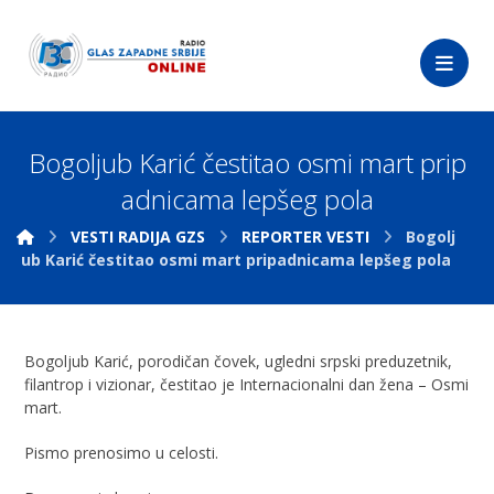
Bogoljub Karić čestitao osmi mart prip
adnicama lepšeg pola
VESTI RADIJA GZS
REPORTER VESTI
Bogolj
ub Karić čestitao osmi mart pripadnicama lepšeg pola
Bogoljub Karić, porodičan čovek, ugledni srpski preduzetnik,
filantrop i vizionar, čestitao je Internacionalni dan žena – Osmi
mart.
Pismo prenosimo u celosti.