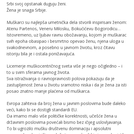
Srbi svoj opstanak duguju ženi.
Žena je snaga Srbije.
Muškarci su najlepša umetnička dela stvorili inspirisani ženom:
Atenu Partenos, Veneru Milosku, Bokućićevu Bogorodicu…
Istovremeno, uz ljubav ravnu obožavanju, kojom je muškarac
svih epoha obasipao i besmrtno opevao ženu, njena uloga u
svakodnevnom, a posebno u javnom životu, kroz čitavu
istoriju bila je i ostala ponižavajuća.
Licemerje muškocentričnog sveta više je nego očigledno – i
to u svim sferama javnog života.
Sva istraživanja o ravnopravnosti polova pokazuju da je
zastupljenost žena u životu sramotno niska i da je žena za isti
posao znatno manje plaćena od muškarca.
Evropa zahteva da broj žena u javnim poslovima bude daleko
veći, kako bi se dostigli standardi EU.
Da imamo malo više političke korektnosti, učešće žena u
državnim poslovima povećali bismo bez ičijeg uslovljavanja.
To bi ugrozilo mušku društvenu dominaciju i apsolutni