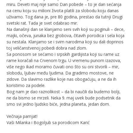
miru. Deveti maj nije samo Dan pobede – to je dan sećanja
na cenu koju su milioni života platili za slobodu koju danas
uživamo. Tog dana je, pre 80 godina, prestao da tutnji Drugi
svetski rat. Tada je svet odabrao mir.
Na današnji dan se klanjamo seni svih koji su poginuli – dece,
majki, očeva, junaka bez grobova, čitavih porodica i sela koja
su nestala. Klanjamo se i svim narodima koji su dali doprinos
toj veličanstvenoj pobedi dobra nad zlom.
Sa ponosom se sećamo i srpskih gardijista koji su rame uz
rame koračali na Crvenom trgu. U vremenu punom izazova,
više nego ikad moramo čuvati ono što su oni stvorili – mir,
slobodu, ljubav među ljudima. Da gradimo mostove, ne
zidove. Da slavimo razlike koje nas obogaćuju, a ne da ih
koristimo za podele.
Bog nam je dao raznolikost – da bi naučili da budemo bolji,
ne da bismo se mrzeli. Neka 9. maj uvek bude podsetnik da
smo svi jedno ljudsko biće, jedna planeta, jedan dom.
Večnaja pamjat!
Vaši Milanka i Bogoljub sa porodicom Karić