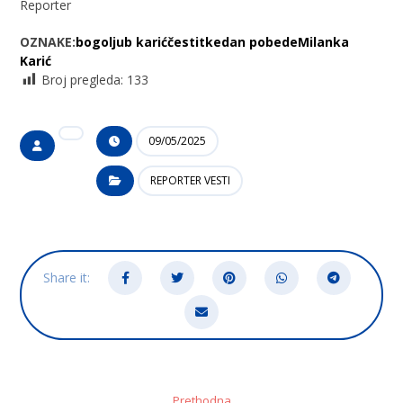
Reporter
OZNAKE:
bogoljub karić
čestitke
dan pobede
Milanka
Karić
Broj pregleda:
133
09/05/2025
REPORTER VESTI
Prethodna