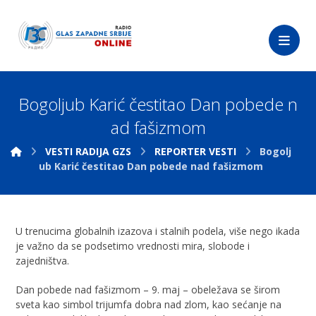
Bogoljub Karić čestitao Dan pobede n
ad fašizmom
VESTI RADIJA GZS
REPORTER VESTI
Bogolj
ub Karić čestitao Dan pobede nad fašizmom
U trenucima globalnih izazova i stalnih podela, više nego ikada
je važno da se podsetimo vrednosti mira, slobode i
zajedništva.
Dan pobede nad fašizmom – 9. maj – obeležava se širom
sveta kao simbol trijumfa dobra nad zlom, kao sećanje na