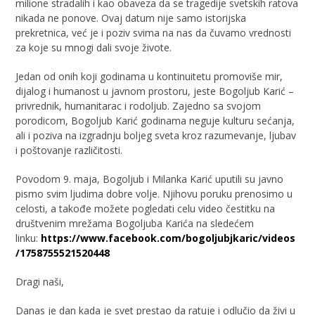
milione stradalih i kao obaveza da se tragedije svetskih ratova
nikada ne ponove. Ovaj datum nije samo istorijska
prekretnica, već je i poziv svima na nas da čuvamo vrednosti
za koje su mnogi dali svoje živote.
Jedan od onih koji godinama u kontinuitetu promoviše mir,
dijalog i humanost u javnom prostoru, jeste Bogoljub Karić –
privrednik, humanitarac i rodoljub. Zajedno sa svojom
porodicom, Bogoljub Karić godinama neguje kulturu sećanja,
ali i poziva na izgradnju boljeg sveta kroz razumevanje, ljubav
i poštovanje različitosti.
Povodom 9. maja, Bogoljub i Milanka Karić uputili su javno
pismo svim ljudima dobre volje. Njihovu poruku prenosimo u
celosti, a takođe možete pogledati celu video čestitku na
društvenim mrežama Bogoljuba Karića na sledećem
linku:
https://www.facebook.com/bogoljubjkaric/videos
/1758755521520448
Dragi naši,
Danas je dan kada je svet prestao da ratuje i odlučio da živi u