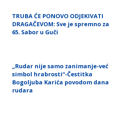
TRUBA ĆE PONOVO ODJEKIVATI
DRAGAČEVOM: Sve je spremno za
65. Sabor u Guči
„Rudar nije samo zanimanje-već
simbol hrabrosti“-Čestitka
Bogoljuba Karića povodom dana
rudara