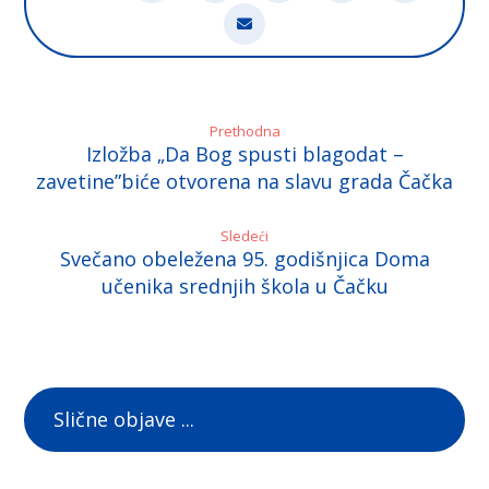
Prethodna
Izložba „Da Bog spusti blagodat –
zavetine”biće otvorena na slavu grada Čačka
Sledeći
Svečano obeležena 95. godišnjica Doma
učenika srednjih škola u Čačku
Slične objave ...