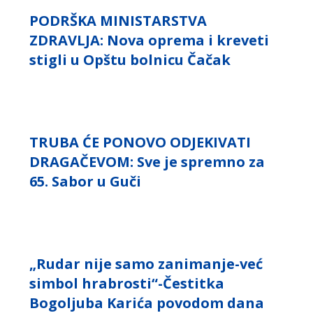
PODRŠKA MINISTARSTVA
ZDRAVLJA: Nova oprema i kreveti
stigli u Opštu bolnicu Čačak
TRUBA ĆE PONOVO ODJEKIVATI
DRAGAČEVOM: Sve je spremno za
65. Sabor u Guči
„Rudar nije samo zanimanje-već
simbol hrabrosti“-Čestitka
Bogoljuba Karića povodom dana