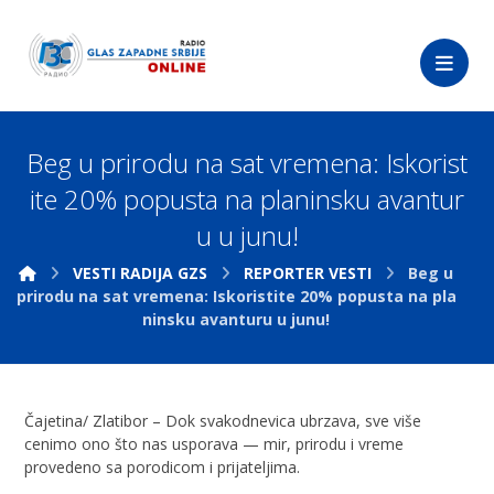
Beg u prirodu na sat vremena: Iskorist
ite 20% popusta na planinsku avantur
u u junu!
VESTI RADIJA GZS
REPORTER VESTI
Beg u
prirodu na sat vremena: Iskoristite 20% popusta na pla
ninsku avanturu u junu!
Čajetina/ Zlatibor – Dok svakodnevica ubrzava, sve više
cenimo ono što nas usporava — mir, prirodu i vreme
provedeno sa porodicom i prijateljima.