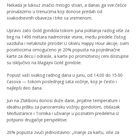
Nekada je luksuz značio mnogo stvari, a danas ga sve češće
pronalazimo u trenucima koji donose predah od
svakodnevnih obaveza i trke sa vremenom.
Upravo zato Gold gondola tokom juna poklanja razlog više za
beg na 1496 metara nadmorske visine, među predele čistog
vazduha i netaknute prirode! U okviru Happy Hour akcije, svim
posetiocima omogućeno je 20% popusta na pojedinačne
karte za decu i odrasle, a karte po promotivnoj ceni dostupne
su isključivo na blagajni Gold gondole.
Popust važi svakog radnog dana u junu, od 14.00 do 15.00
časova — tokom poslednjeg sata vožnje, koji je često i
najlepši deo dana.
Jun na Zlatiboru donosi duže dane, prijatne temperature i
idealnu priliku za panoramsku vožnju gondolom, obilazak
Međustanice i Tornika i uživanje u poznatim predelima iz
potpuno drugačije perspektive.
20% popusta zvuči jednostavno: „manje za kartu, više za