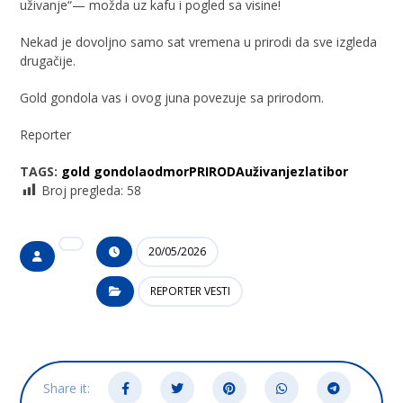
uživanje“— možda uz kafu i pogled sa visine!
Nekad je dovoljno samo sat vremena u prirodi da sve izgleda
drugačije.
Gold gondola vas i ovog juna povezuje sa prirodom.
Reporter
TAGS:
gold gondola
odmor
PRIRODA
uživanje
zlatibor
Broj pregleda:
58
20/05/2026
REPORTER VESTI