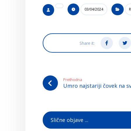
03/04/2024
R
Prethodna
Umro najstariji čovek na s
Slične objave ...