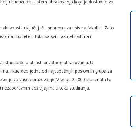
 bolju budućnost, putem obrazovanja koje je dostupno za
aktivnosti, uključujući i pripremu za upis na fakultet. Zato
ežama i budete u toku sa svim aktuelnostima i
ve standarde u oblasti privatnog obrazovanja. U
rima, i kao deo jedne od najuspešnijih poslovnih grupa sa
 rešenje za vase obrazovanje. Više od 25.000 studenata to
nezaboravnim doživljajima u toku studiranja.