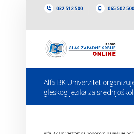
032 512 500
065 502 50
Alfa BK Univerzitet organizuj
gleskog jezika za srednjoškol
Alfa BK Univerzitet sa ponosom najavljuje poč