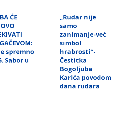
BA ĆE
„Rudar nije
NOVO
samo
EKIVATI
zanimanje-već
GAČEVOM:
simbol
 je spremno
hrabrosti“-
5. Sabor u
Čestitka
i
Bogoljuba
Karića povodom
dana rudara