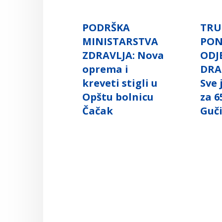
PODRŠKA
TRU
MINISTARSTVA
PO
ZDRAVLJA: Nova
ODJ
oprema i
DRA
kreveti stigli u
Sve
Opštu bolnicu
za 6
Čačak
Guč