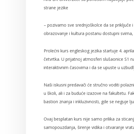
strane jezike
– pozivamo sve srednjoškolce da se priključe i i
obrazovanje i kultura postanu dostupni svima, a
Prolećni kurs engleskog jezika startuje 4. apr
četvrtka. U prijatnoj atmosferi slušaonice S1 na
interaktivnim časovima i da se upuste u uzbudl
Naši iskusni predavači će stručno voditi polazn
u školi, ali i za buduće izazove na fakultetu. Fa
bastion znanja i inkluzivnosti, gde se neguje lj
Ovaj besplatan kurs nije samo prilika za sticanje
samopouzdanja, širenje vidika i otvaranje vr