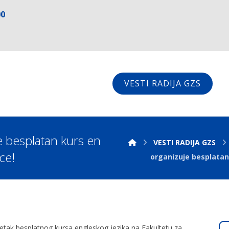
00
VESTI RADIJA GZS
e besplatan kurs en
VESTI RADIJA GZS
ce!
organizuje besplatan
etak besplatnog kursa engleskog jezika na Fakultetu za