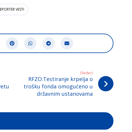
EPORTER VESTI
Sledeći
RFZO:Testiranje krpelja o
vetu
trošku fonda omogućeno u
državnim ustanovama