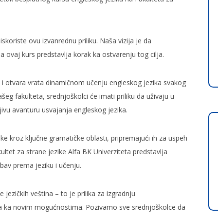
skoriste ovu izvanrednu priliku. Naša vizija je da
 ovaj kurs predstavlja korak ka ostvarenju tog cilja.
ila i otvara vrata dinamičnom učenju engleskog jezika svakog
šeg fakulteta, srednjoškolci će imati priliku da uživaju u
jivu avanturu usvajanja engleskog jezika.
ike kroz ključne gramatičke oblasti, pripremajući ih za uspeh
kultet za strane jezike Alfa BK Univerziteta predstavlja
ubav prema jeziku i učenju.
 jezičkih veština – to je prilika za izgradnju
ata ka novim mogućnostima. Pozivamo sve srednjoškolce da