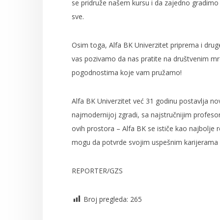
se pridruže našem kursu i da zajedno gradimo
sve.
Osim toga, Alfa BK Univerzitet priprema i druge 
vas pozivamo da nas pratite na društvenim mr
pogodnostima koje vam pružamo!
Alfa BK Univerzitet već 31 godinu postavlja no
najmodernijoj zgradi, sa najstručnijim profeso
ovih prostora – Alfa BK se ističe kao najbolje
mogu da potvrde svojim uspešnim karijerama i 
REPORTER/GZS
Broj pregleda:
265