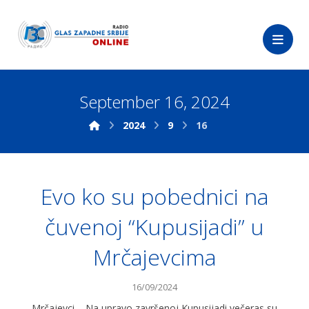
September 16, 2024
2024
9
16
Evo ko su pobednici na
čuvenoj “Kupusijadi” u
Mrčajevcima
16/09/2024
Mrčajevci – Na upravo završenoj Kupusijadi večeras su