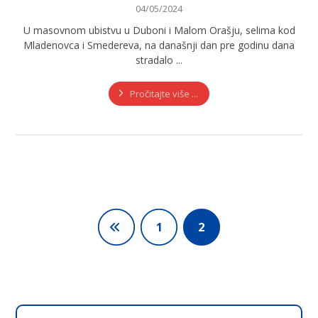
04/05/2024
U masovnom ubistvu u Duboni i Malom Orašju, selima kod
Mladenovca i Smedereva, na današnji dan pre godinu dana
stradalo ...
Pročitajte više ...
1
2