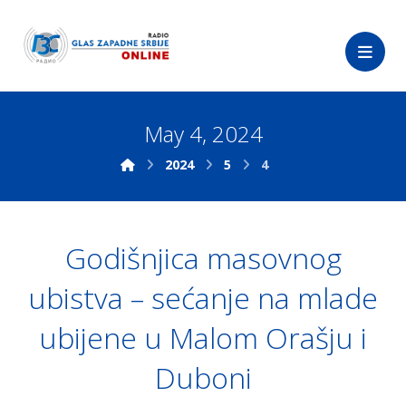
May 4, 2024
2024
5
4
Godišnjica masovnog
ubistva – sećanje na mlade
ubijene u Malom Orašju i
Duboni