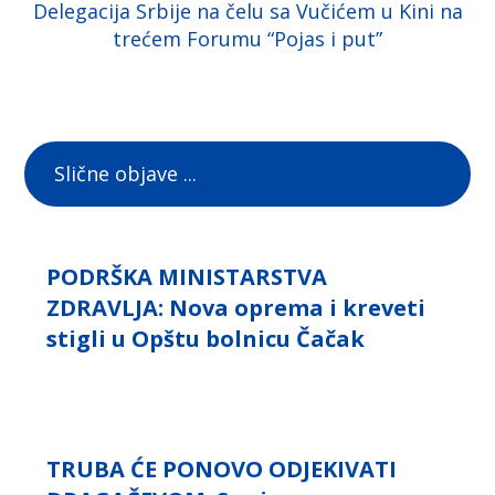
Delegacija Srbije na čelu sa Vučićem u Kini na
trećem Forumu “Pojas i put”
Slične objave ...
PODRŠKA MINISTARSTVA
ZDRAVLJA: Nova oprema i kreveti
stigli u Opštu bolnicu Čačak
TRUBA ĆE PONOVO ODJEKIVATI