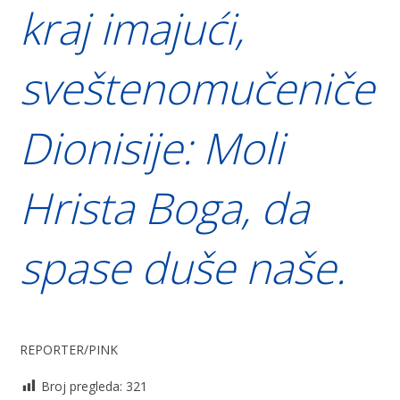
kraj imajući,
sveštenomučeniče
Dionisije: Moli
Hrista Boga, da
spase duše naše.
REPORTER/PINK
Broj pregleda:
321