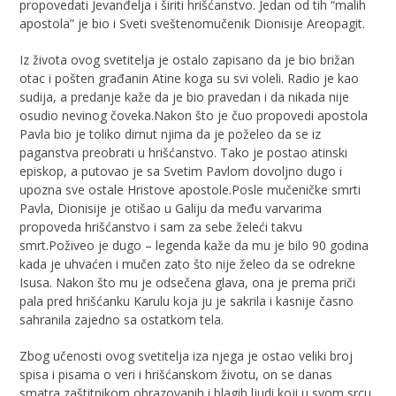
propovedati Jevanđelja i širiti hrišćanstvo. Jedan od tih “malih
apostola” je bio i Sveti sveštenomučenik Dionisije Areopagit.
Iz života ovog svetitelja je ostalo zapisano da je bio brižan
otac i pošten građanin Atine koga su svi voleli. Radio je kao
sudija, a predanje kaže da je bio pravedan i da nikada nije
osudio nevinog čoveka.Nakon što je čuo propovedi apostola
Pavla bio je toliko dirnut njima da je poželeo da se iz
paganstva preobrati u hrišćanstvo. Tako je postao atinski
episkop, a putovao je sa Svetim Pavlom dovoljno dugo i
upozna sve ostale Hristove apostole.Posle mučeničke smrti
Pavla, Dionisije je otišao u Galiju da među varvarima
propoveda hrišćanstvo i sam za sebe želeći takvu
smrt.Poživeo je dugo – legenda kaže da mu je bilo 90 godina
kada je uhvaćen i mučen zato što nije želeo da se odrekne
Isusa. Nakon što mu je odsečena glava, ona je prema priči
pala pred hrišćanku Karulu koja ju je sakrila i kasnije časno
sahranila zajedno sa ostatkom tela.
Zbog učenosti ovog svetitelja iza njega je ostao veliki broj
spisa i pisama o veri i hrišćanskom životu, on se danas
smatra zaštitnikom obrazovanih i blagih ljudi koji u svom srcu