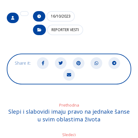
16/10/2023
REPORTER VESTI
Prethodna
Slepi i slabovidi imaju pravo na jednake šanse
u svim oblastima života
Sledeći