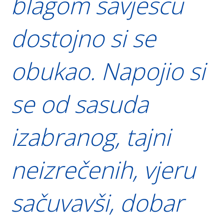
blagom savješću
dostojno si se
obukao. Napojio si
se od sasuda
izabranog, tajni
neizrečenih, vjeru
sačuvavši, dobar