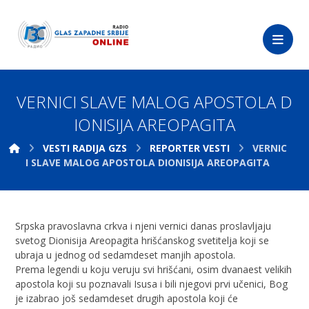
VERNICI SLAVE MALOG APOSTOLA D
IONISIJA AREOPAGITA
VESTI RADIJA GZS
REPORTER VESTI
VERNIC
I SLAVE MALOG APOSTOLA DIONISIJA AREOPAGITA
Srpska pravoslavna crkva i njeni vernici danas proslavljaju
svetog Dionisija Areopagita hrišćanskog svetitelja koji se
ubraja u jednog od sedamdeset manjih apostola.
Prema legendi u koju veruju svi hrišćani, osim dvanaest velikih
apostola koji su poznavali Isusa i bili njegovi prvi učenici, Bog
je izabrao još sedamdeset drugih apostola koji će