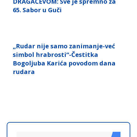
DRAGAČEVOM: Sve je spremno za
65. Sabor u Guči
„Rudar nije samo zanimanje-već
simbol hrabrosti“-Čestitka
Bogoljuba Karića povodom dana
rudara