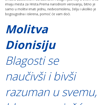
imaju mesta za Hrista.Prema narodnom verovanju, bitno je
samo u molitvi imati jednu, nedvosmislenu, želju i ukoliko je
bogougodna i iskrena, pomoć će vam doći.
Molitva
Dionisiju
Blagosti se
naučivši i bivši
razuman u svemu,