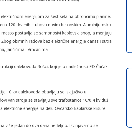
a električnom energijom za šest sela na obroncima planine.
nu 120 drvenih stubova novim betonskim. Aluminijumsko
vo mesto postavlja se samonosivi kablovski snop, a menjaju
ara. Zbog obimnih radova bez električne energije danas i sutra
ma, Jančićima i Vrnčanima.
nstrukciji dalekovoda Rošci, koji je u nadležnosti ED Čačak i
je 10 kV dalekovoda obavljaju se isključivo u
ovi van stroja se stavljaju sve trafostanice 10/0,4 kV duž
nja električne energije na delu Ovčarsko-kablarske klisure.
 najviše jedan do dva dana nedeljno. Izvinjavamo se