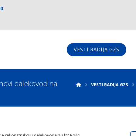
00
VESTI RADIJA GZS
ovi dalekovod na
VESTI RADIJA GZS
ade rekonstrukciju dalekovoda 10 kV Rošci,