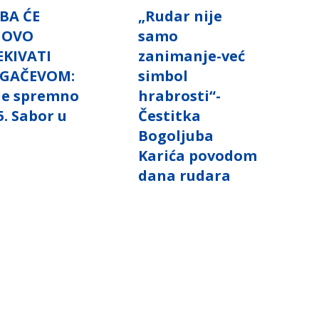
BA ĆE
„Rudar nije
NOVO
samo
EKIVATI
zanimanje-već
GAČEVOM:
simbol
 je spremno
hrabrosti“-
5. Sabor u
Čestitka
i
Bogoljuba
Karića povodom
dana rudara