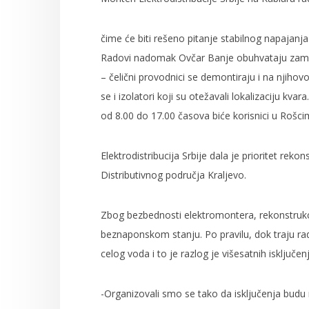
čime će biti rešeno pitanje stabilnog napajanj
Radovi nadomak Ovčar Banje obuhvataju zame
– čelični provodnici se demontiraju i na njiho
se i izolatori koji su otežavali lokalizaciju kv
od 8.00 do 17.00 časova biće korisnici u Rošci
Elektrodistribucija Srbije dala je prioritet reko
Distributivnog područja Kraljevo.
Zbog bezbednosti elektromontera, rekonstrukci
beznaponskom stanju. Po pravilu, dok traju rad
celog voda i to je razlog je višesatnih isključe
-Organizovali smo se tako da isključenja budu