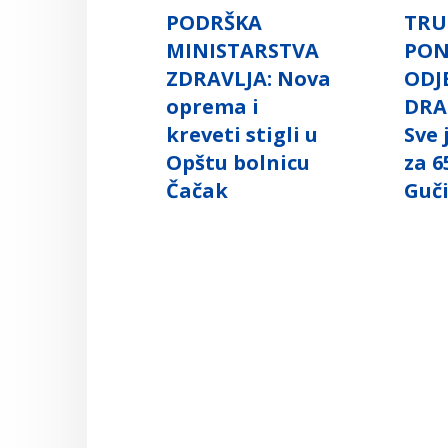
PODRŠKA
TRU
MINISTARSTVA
PO
ZDRAVLJA: Nova
ODJ
oprema i
DRA
kreveti stigli u
Sve
Opštu bolnicu
za 6
Čačak
Guč