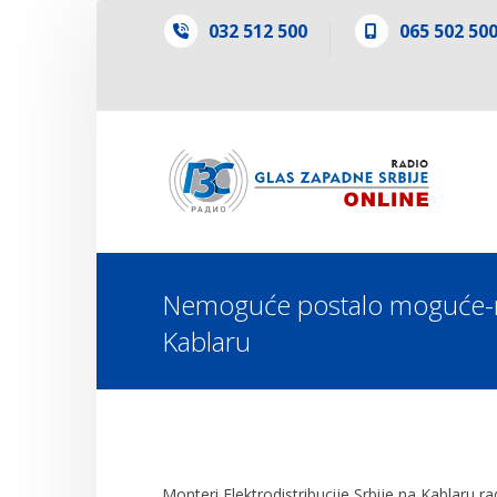
032 512 500
065 502 50
Nemoguće postalo moguće-n
Kablaru
Monteri Elektrodistribucije Srbije na Kablaru r