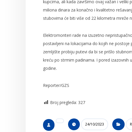
kupcima, ali kada završimo ovaj važan i velik
miliona dinara za konačno i kvalitetno rešavan
stubovima će biti više od 22 kilometra mreže n
Elektromonteri rade na izuzetno nepristupačno
postavljeni na lokacijama do kojih ne postoje 
zemljište probiju putevi da bi se prišlo stubno
kreću po strmim padinama. I pored izazovnih us
godine.
Reporter/GZS
Broj pregleda:
327
24/10/2023
R