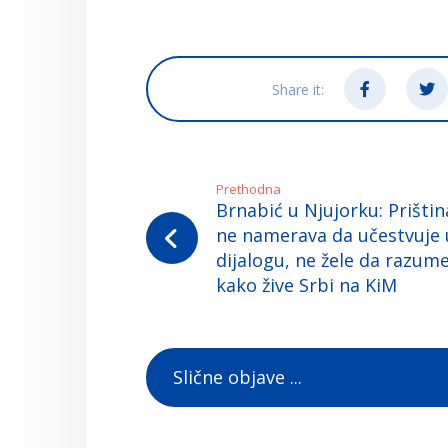
Prethodna
Brnabić u Njujorku: Prištin
ne namerava da učestvuje 
dijalogu, ne žele da razum
kako žive Srbi na KiM
Slične objave ...