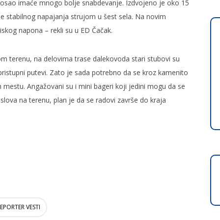
i posao imaće mnogo bolje snabdevanje. Izdvojeno je oko 15
je stabilnog napajanja strujom u šest sela. Na novim
iskog napona – rekli su u ED Čačak.
m terenu, na delovima trase dalekovoda stari stubovi su
pristupni putevi. Zato je sada potrebno da se kroz kamenito
m mestu. Angažovani su i mini bageri koji jedini mogu da se
lova na terenu, plan je da se radovi završe do kraja
EPORTER VESTI