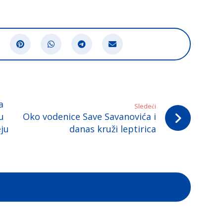
a
Sledeći
u
Oko vodenice Save Savanovića i
eju
danas kruži leptirica