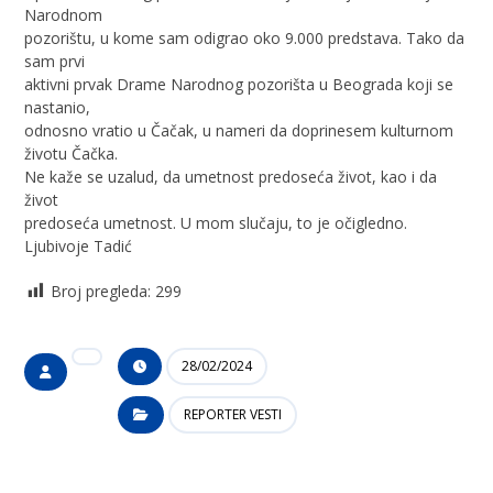
Narodnom
pozorištu, u kome sam odigrao oko 9.000 predstava. Tako da
sam prvi
aktivni prvak Drame Narodnog pozorišta u Beograda koji se
nastanio,
odnosno vratio u Čačak, u nameri da doprinesem kulturnom
životu Čačka.
Ne kaže se uzalud, da umetnost predoseća život, kao i da
život
predoseća umetnost. U mom slučaju, to je očigledno.
Ljubivoje Tadić
Broj pregleda:
299
28/02/2024
REPORTER VESTI