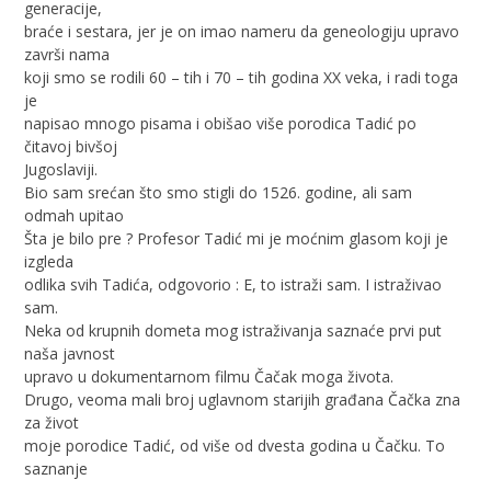
generacije,
braće i sestara, jer je on imao nameru da geneologiju upravo
završi nama
koji smo se rodili 60 – tih i 70 – tih godina XX veka, i radi toga
je
napisao mnogo pisama i obišao više porodica Tadić po
čitavoj bivšoj
Jugoslaviji.
Bio sam srećan što smo stigli do 1526. godine, ali sam
odmah upitao
Šta je bilo pre ? Profesor Tadić mi je moćnim glasom koji je
izgleda
odlika svih Tadića, odgovorio : E, to istraži sam. I istraživao
sam.
Neka od krupnih dometa mog istraživanja saznaće prvi put
naša javnost
upravo u dokumentarnom filmu Čačak moga života.
Drugo, veoma mali broj uglavnom starijih građana Čačka zna
za život
moje porodice Tadić, od više od dvesta godina u Čačku. To
saznanje