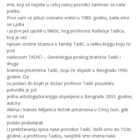
ime, koji se najviše u celoj našoj porodici zanimao za naše
pretke.
Prvo sam se pišući scenario vratio u 1980. godinu, kada smo
se Ljuba
i ja prvi put uputili u Nikšić, kog profesora Radivoja Tadića,
koji je već
ispisao stotine stranica o familiji Tadić, u veliku knjigu koju će
pod
naslovom TADIĆI – Geneologija pivskog bratstva Tadić i
druga
bratstva prezimena Tadić, koju će objaviti u Beogradu 1990.
godine. Da
su podaci do kojih je došao profesor Tadić pouzdani,
potvrdila je još
jedna antologijska knjiga objavljena u Beogradu 2003. godine,
autora
Akima i Vukote Miljanića Rečnik prezimena u Crnoj Gori, gde
su se svi
podaci podudarali.
U prelistavanju spisa naše porodice Tadić, došli smo do 1526.
godine, a profesoru Tadiću, saopštili smo imena naše