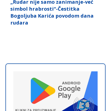
„Rudar nije samo zanimanje-već
simbol hrabrosti“-Čestitka
Bogoljuba Karića povodom dana
rudara