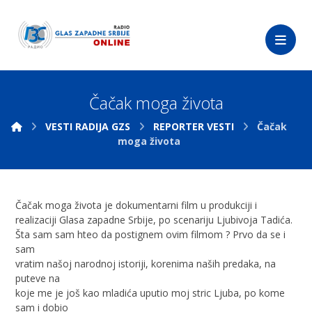
Čačak moga života
VESTI RADIJA GZS
REPORTER VESTI
Čačak
moga života
Čačak moga života je dokumentarni film u produkciji i
realizaciji Glasa zapadne Srbije, po scenariju Ljubivoja Tadića.
Šta sam sam hteo da postignem ovim filmom ? Prvo da se i
sam
vratim našoj narodnoj istoriji, korenima naših predaka, na
puteve na
koje me je još kao mladića uputio moj stric Ljuba, po kome
sam i dobio