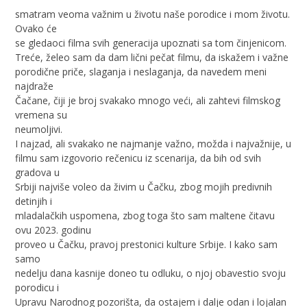
smatram veoma važnim u životu naše porodice i mom životu.
Ovako će
se gledaoci filma svih generacija upoznati sa tom činjenicom.
Treće, želeo sam da dam lični pečat filmu, da iskažem i važne
porodične priče, slaganja i neslaganja, da navedem meni
najdraže
Čačane, čiji je broj svakako mnogo veći, ali zahtevi filmskog
vremena su
neumoljivi.
I najzad, ali svakako ne najmanje važno, možda i najvažnije, u
filmu sam izgovorio rečenicu iz scenarija, da bih od svih
gradova u
Srbiji najviše voleo da živim u Čačku, zbog mojih predivnih
detinjih i
mladalačkih uspomena, zbog toga što sam maltene čitavu
ovu 2023. godinu
proveo u Čačku, pravoj prestonici kulture Srbije. I kako sam
samo
nedelju dana kasnije doneo tu odluku, o njoj obavestio svoju
porodicu i
Upravu Narodnog pozorišta, da ostajem i dalje odan i lojalan