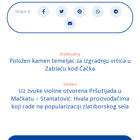
Prethodna
Položen kamen temeljac za izgradnju vrtića u
Zablaću kod Čačka
Sledeći
Uz zvuke violine otvorena Pršutijada u
Mačkatu – Stamatović: Hvala proizvođačima
koji rade na popularizaciji zlatiborskog sela