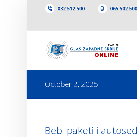
032 512 500
065 502 50
October 2, 2025
Bebi paketi i autose