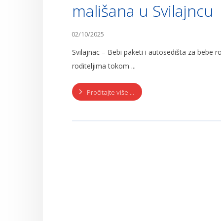
mališana u Svilajncu
02/10/2025
Svilajnac – Bebi paketi i autosedišta za bebe r
roditeljima tokom ...
Pročitajte više ...