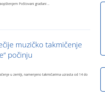
aopštenjem Poštovani građani ...
dečije muzičko takmičenje
e“ počinju
mičenje u zemlji, namenjeno takmičarima uzrasta od 14 do