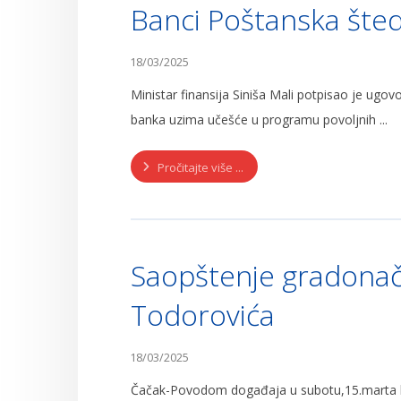
Banci Poštanska šted
18/03/2025
Ministar finansija Siniša Mali potpisao je ugo
banka uzima učešće u programu povoljnih ...
Pročitajte više ...
Saopštenje gradonač
Todorovića
18/03/2025
Čačak-Povodom događaja u subotu,15.marta koj