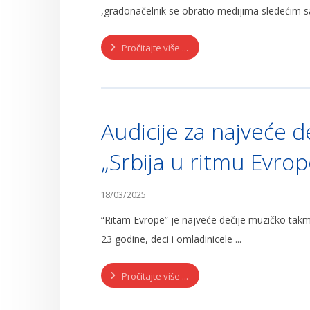
,gradonačelnik se obratio medijima sledećim s
Pročitajte više ...
Audicije za najveće 
„Srbija u ritmu Evrop
18/03/2025
“Ritam Evrope” je najveće dečije muzičko tak
23 godine, deci i omladinicele ...
Pročitajte više ...