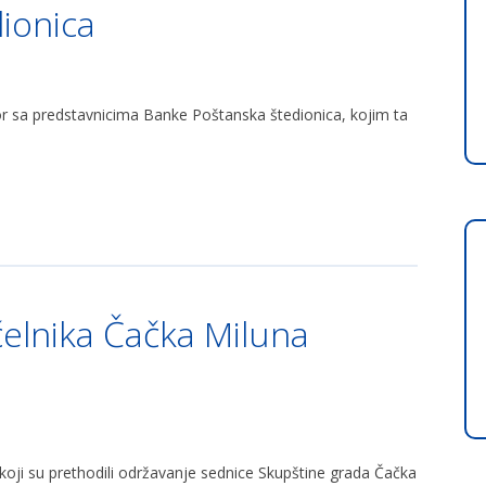
ionica
vor sa predstavnicima Banke Poštanska štedionica, kojim ta
elnika Čačka Miluna
i su prethodili održavanje sednice Skupštine grada Čačka