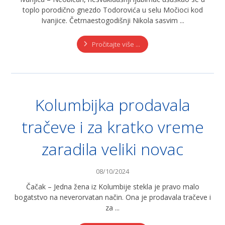
toplo porodično gnezdo Todorovića u selu Močioci kod
Ivanjice. Četrnaestogodišnji Nikola sasvim ...
Pročitajte više ...
Kolumbijka prodavala
tračeve i za kratko vreme
zaradila veliki novac
08/10/2024
Čačak – Jedna žena iz Kolumbije stekla je pravo malo
bogatstvo na neverorvatan način. Ona je prodavala tračeve i
za ...