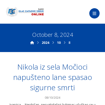
October 8, 2024
2024
10
8
Nikola iz sela Močioci
napušteno lane spasao
sigurne smrti
08/10/2024
Ivanjica – Neobičan, nesvakidašnji ljubimac ušuškao se u